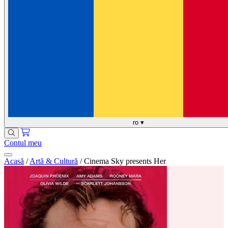
ro
▾
Contul meu
Acasă
/
Artă & Cultură
/
Cinema Sky presents Her