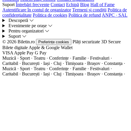
Suport
Întrebări frecvente
Contact
Echipă
Blog
Hall of Fame
Autentificare în contul de organizator
Termeni și condiții
Politica de
confidențialitate
Politica de cookies
Politica de refund
ANPC · SAL
Descoperă
Evenimente pe orașe
Pentru organizatori
Suport
© 2026 Biletin.ro
Plăți securizate
3D Secure
Preferințe cookies
Bilete digitale
Apple & Google Wallet
VISA
Apple Pay
G
Pay
Muzică · Sport · Teatru · Conferințe · Familie · Festivaluri ·
Caritabil · București · Iași · Cluj · Timișoara · Brașov · Constanța ·
Muzică · Sport · Teatru · Conferințe · Familie · Festivaluri ·
Caritabil · București · Iași · Cluj · Timișoara · Brașov · Constanța ·