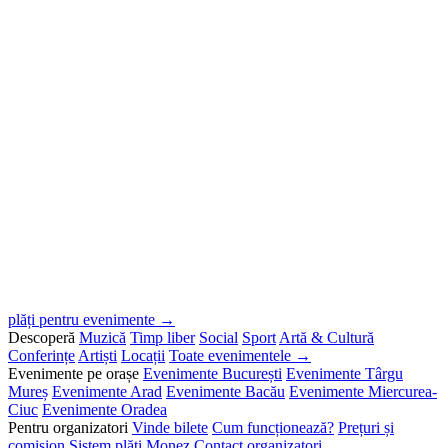
plăți pentru evenimente →
Descoperă
Muzică
Timp liber
Social
Sport
Artă & Cultură
Conferințe
Artiști
Locații
Toate evenimentele →
Evenimente pe orașe
Evenimente București
Evenimente Târgu
Mureș
Evenimente Arad
Evenimente Bacău
Evenimente Miercurea-
Ciuc
Evenimente Oradea
Pentru organizatori
Vinde bilete
Cum funcționează?
Prețuri și
comision
Sistem plăți Monez
Contact organizatori