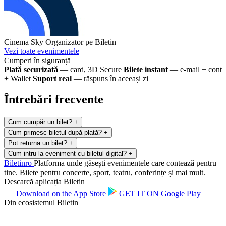
Cinema Sky
Organizator pe Biletin
Vezi toate evenimentele
Cumperi în siguranță
Plată securizată
— card, 3D Secure
Bilete instant
— e-mail + cont
+ Wallet
Suport real
— răspuns în aceeași zi
Întrebări frecvente
Cum cumpăr un bilet?
+
Cum primesc biletul după plată?
+
Pot returna un bilet?
+
Cum intru la eveniment cu biletul digital?
+
Biletin
ro
Platforma unde găsești evenimentele care contează pentru
tine. Bilete pentru concerte, sport, teatru, conferințe și mai mult.
Descarcă aplicația Biletin
Download on the
App Store
GET IT ON
Google Play
Din ecosistemul Biletin