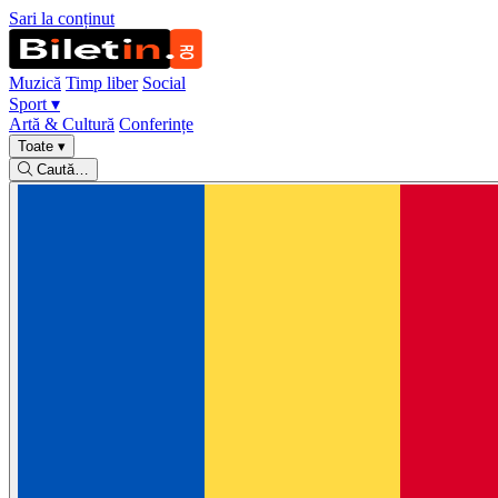
Sari la conținut
Muzică
Timp liber
Social
Sport
▾
Artă & Cultură
Conferințe
Toate
▾
Caută…