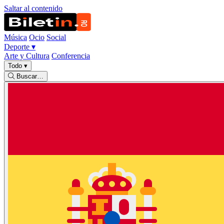
Saltar al contenido
Música
Ocio
Social
Deporte
▾
Arte y Cultura
Conferencia
Todo
▾
Buscar…