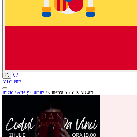
Mi cuenta
Inicio
/
Arte y Cultura
/
Cinema SKY X MCart