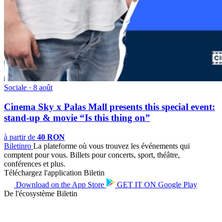
Sociale · 8 août
Cinema Sky x Palas Mall presents this special event:
stand-up & movie “Is this thing on”
à partir de
40 RON
Biletin
ro
La plateforme où vous trouvez les événements qui
comptent pour vous. Billets pour concerts, sport, théâtre,
conférences et plus.
Téléchargez l'application Biletin
Download on the
App Store
GET IT ON
Google Play
De l'écosystème Biletin