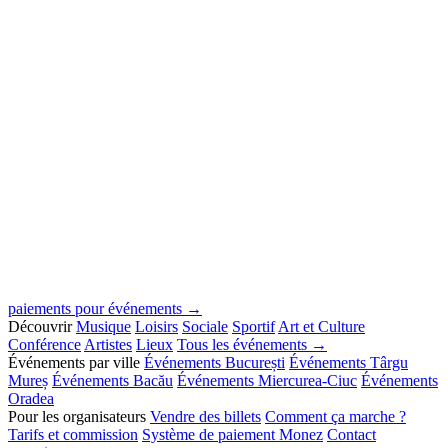
paiements pour événements →
Découvrir
Musique
Loisirs
Sociale
Sportif
Art et Culture
Conférence
Artistes
Lieux
Tous les événements →
Événements par ville
Événements București
Événements Târgu
Mureș
Événements Bacău
Événements Miercurea-Ciuc
Événements
Oradea
Pour les organisateurs
Vendre des billets
Comment ça marche ?
Tarifs et commission
Système de paiement Monez
Contact