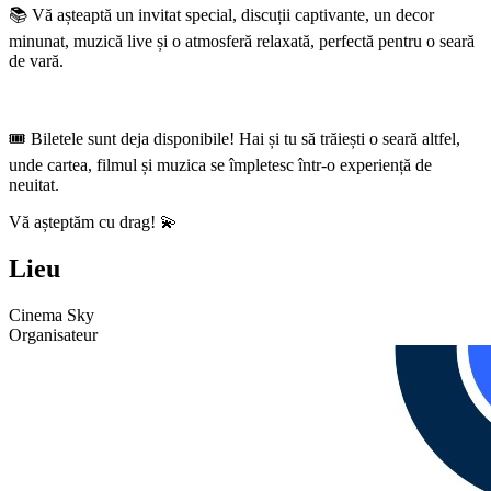
📚 Vă așteaptă un invitat special, discuții captivante, un decor
minunat, muzică live și o atmosferă relaxată, perfectă pentru o seară
de vară.
🎟️ Biletele sunt deja disponibile! Hai și tu să trăiești o seară altfel,
unde cartea, filmul și muzica se împletesc într-o experiență de
neuitat.
Vă așteptăm cu drag! 💫
Lieu
Cinema Sky
Organisateur