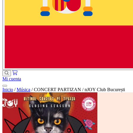
Mi cuenta
Inicio
/
Música
/
CONCERT PARTIZAN / nJOY Club București