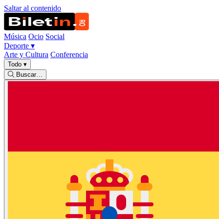
Saltar al contenido
Música
Ocio
Social
Deporte
▾
Arte y Cultura
Conferencia
Todo
▾
Buscar…