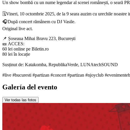
Un show bombă cu un nume legendar al scenei românești, o se
🗓️Vineri, 10 octombrie 2025, de la 9 seara auzim cu urechile noastr
🎧După concert rămânem cu DJ Vasile.
Original live act.
📌 Șoseaua Mihai Bravu 223, București
🎫 ACCES:
60 lei online pe Biletin.ro
80 lei în locație
Susținut de: Katakomba, RepublikaVerde, LUNAtechSOUND
#live #bucuresti #partizan #concert #partizan #njoyclub #evenimente
Galería del evento
Ver todas las fotos