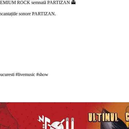
ară PREMIUM ROCK semnată PARTIZAN 👻
e incantațiile sonore PARTIZAN.
bucuresti #livemusic #show