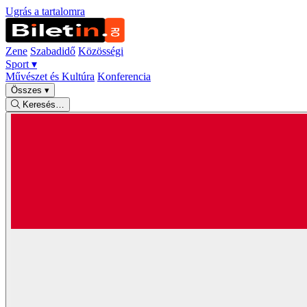
Ugrás a tartalomra
Zene
Szabadidő
Közösségi
Sport
▾
Művészet és Kultúra
Konferencia
Összes
▾
Keresés…