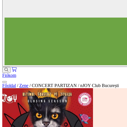
Fiókom
Főoldal
/
Zene
/
CONCERT PARTIZAN / nJOY Club București