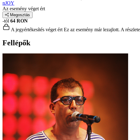
nJOY
Az esemény véget ért
Megosztás
-tól
64 RON
A jegyértékesítés véget ért
Ez az esemény már lezajlott. A részlet
Fellépők