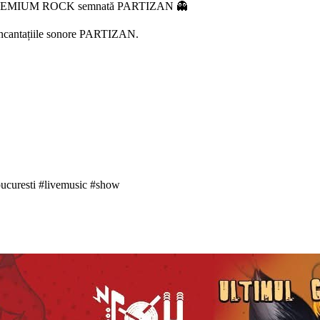
ară PREMIUM ROCK semnată PARTIZAN 👻
e incantațiile sonore PARTIZAN.
bucuresti #livemusic #show