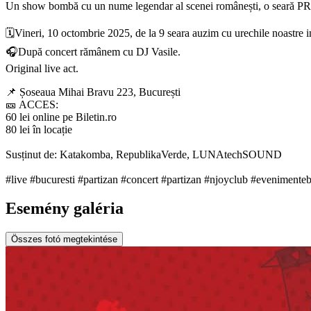
Un show bombă cu un nume legendar al scenei românești, o se
🗓️Vineri, 10 octombrie 2025, de la 9 seara auzim cu urechile noastr
🎧După concert rămânem cu DJ Vasile.
Original live act.
📌 Șoseaua Mihai Bravu 223, București
🎫 ACCES:
60 lei online pe Biletin.ro
80 lei în locație
Susținut de: Katakomba, RepublikaVerde, LUNAtechSOUND
#live #bucuresti #partizan #concert #partizan #njoyclub #evenimente
Esemény galéria
Összes fotó megtekintése