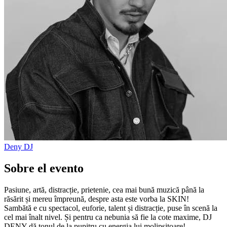
Deny
DJ
Sobre el evento
Pasiune, artă, distracție, prietenie, cea mai bună muzică până la
răsărit și mereu împreună, despre asta este vorba la SKIN!
Sambătă e cu spectacol, euforie, talent și distracție, puse în scenă la
cel mai înalt nivel. Și pentru ca nebunia să fie la cote maxime, DJ
DENY dă tonul de la pupitru cu energia lui molipsitoare!