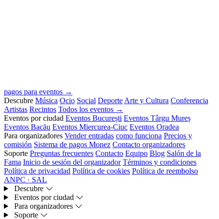
pagos para eventos →
Descubre
Música
Ocio
Social
Deporte
Arte y Cultura
Conferencia
Artistas
Recintos
Todos los eventos →
Eventos por ciudad
Eventos București
Eventos Târgu Mureș
Eventos Bacău
Eventos Miercurea-Ciuc
Eventos Oradea
Para organizadores
Vender entradas
como funciona
Precios y
comisión
Sistema de pagos Monez
Contacto organizadores
Soporte
Preguntas frecuentes
Contacto
Equipo
Blog
Salón de la
Fama
Inicio de sesión del organizador
Términos y condiciones
Política de privacidad
Política de cookies
Política de reembolso
ANPC · SAL
Descubre
Eventos por ciudad
Para organizadores
Soporte