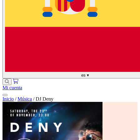
es
▾
Mi cuenta
Inicio
/
Música
/
DJ Deny