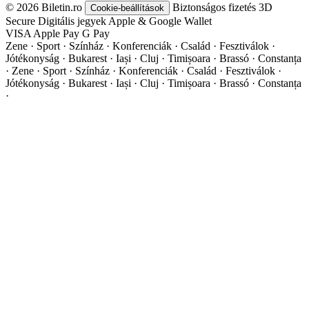
© 2026 Biletin.ro
Biztonságos fizetés
3D
Cookie-beállítások
Secure
Digitális jegyek
Apple & Google Wallet
VISA
Apple Pay
G
Pay
Zene · Sport · Színház · Konferenciák · Család · Fesztiválok ·
Jótékonyság · Bukarest · Iași · Cluj · Timișoara · Brassó · Constanța
·
Zene · Sport · Színház · Konferenciák · Család · Fesztiválok ·
Jótékonyság · Bukarest · Iași · Cluj · Timișoara · Brassó · Constanța
·