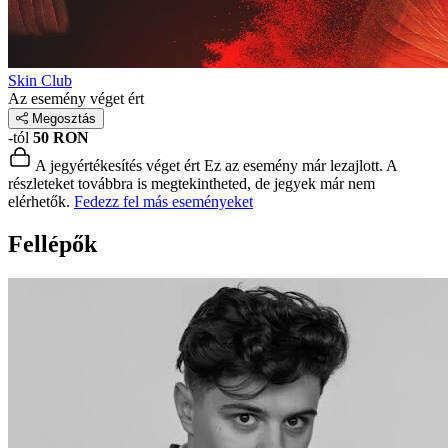
Skin Club
Az esemény véget ért
Megosztás
-tól
50 RON
A jegyértékesítés véget ért
Ez az esemény már lezajlott. A
részleteket továbbra is megtekintheted, de jegyek már nem
elérhetők.
Fedezz fel más eseményeket
Fellépők