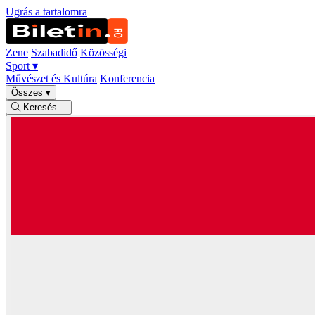
Ugrás a tartalomra
Zene
Szabadidő
Közösségi
Sport
▾
Művészet és Kultúra
Konferencia
Összes
▾
Keresés…