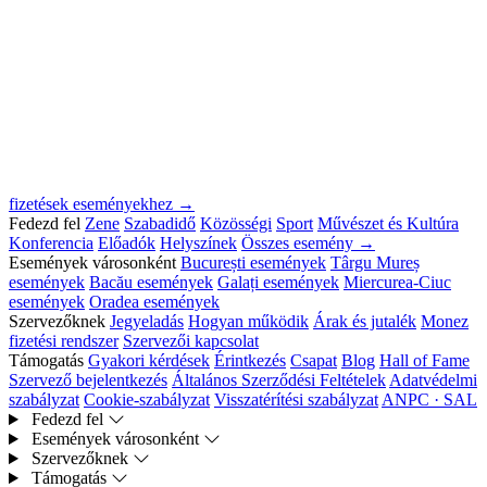
fizetések eseményekhez →
Fedezd fel
Zene
Szabadidő
Közösségi
Sport
Művészet és Kultúra
Konferencia
Előadók
Helyszínek
Összes esemény →
Események városonként
București események
Târgu Mureș
események
Bacău események
Galați események
Miercurea-Ciuc
események
Oradea események
Szervezőknek
Jegyeladás
Hogyan működik
Árak és jutalék
Monez
fizetési rendszer
Szervezői kapcsolat
Támogatás
Gyakori kérdések
Érintkezés
Csapat
Blog
Hall of Fame
Szervező bejelentkezés
Általános Szerződési Feltételek
Adatvédelmi
szabályzat
Cookie-szabályzat
Visszatérítési szabályzat
ANPC · SAL
Fedezd fel
Események városonként
Szervezőknek
Támogatás