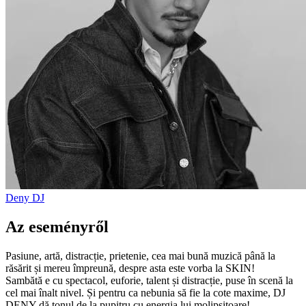
Deny
DJ
Az eseményről
Pasiune, artă, distracție, prietenie, cea mai bună muzică până la
răsărit și mereu împreună, despre asta este vorba la SKIN!
Sambătă e cu spectacol, euforie, talent și distracție, puse în scenă la
cel mai înalt nivel. Și pentru ca nebunia să fie la cote maxime, DJ
DENY dă tonul de la pupitru cu energia lui molipsitoare!