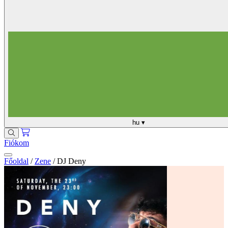
hu
▾
Fiókom
Főoldal
/
Zene
/
DJ Deny