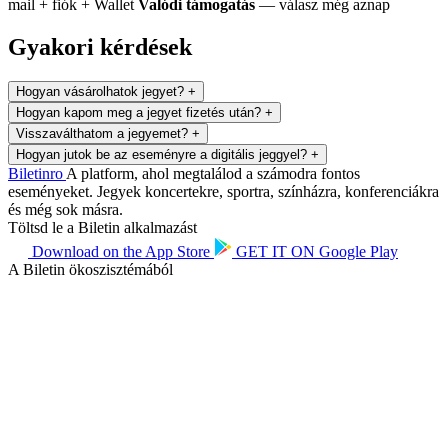
mail + fiók + Wallet
Valódi támogatás
— válasz még aznap
Gyakori kérdések
Hogyan vásárolhatok jegyet?
+
Hogyan kapom meg a jegyet fizetés után?
+
Visszaválthatom a jegyemet?
+
Hogyan jutok be az eseményre a digitális jeggyel?
+
Biletin
ro
A platform, ahol megtalálod a számodra fontos
eseményeket. Jegyek koncertekre, sportra, színházra, konferenciákra
és még sok másra.
Töltsd le a Biletin alkalmazást
Download on the
App Store
GET IT ON
Google Play
A Biletin ökoszisztémából