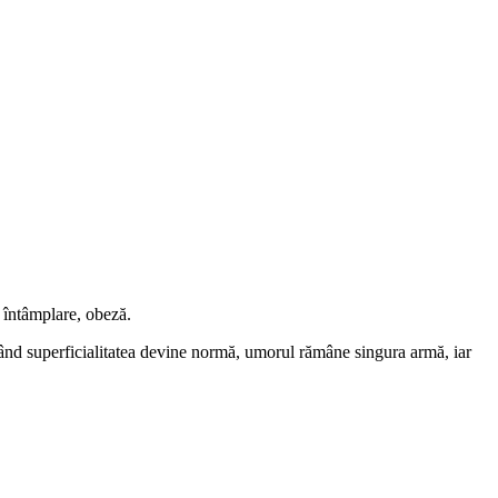
in întâmplare, obeză.
 Când superficialitatea devine normă, umorul rămâne singura armă, iar