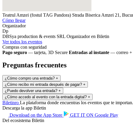
Teatrul Amzei (fostul TAG Pandora)
Strada Biserica Amzei 21, Bucu
Cómo llegar
Organizador
Dp
DBSya production & events SRL
Organizador en Biletin
Ver todos los eventos
Compras con seguridad
Pago seguro
— tarjeta, 3D Secure
Entradas al instante
— correo + 
Preguntas frecuentes
¿Cómo compro una entrada?
+
¿Cómo recibo mi entrada después de pagar?
+
¿Puedo devolver una entrada?
+
¿Cómo accedo al evento con la entrada digital?
+
Biletin
ro
La plataforma donde encuentras los eventos que te importan. 
Descarga la app Biletin
Download on the
App Store
GET IT ON
Google Play
Del ecosistema Biletin