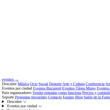
eventos →
Descubre
Música
Ocio
Social
Deporte
Arte y Cultura
Conferencia
Art
Eventos por ciudad
Eventos București
Eventos Târgu Mureș
Eventos
Para organizadores
Vender entradas
como funciona
Precios y comisió
Soporte
Preguntas frecuentes
Contacto
Equipo
Blog
Salón de la Fam
Descubre
Eventos por ciudad