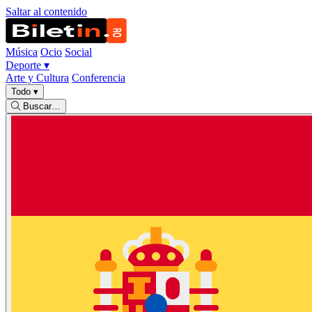
Saltar al contenido
Música
Ocio
Social
Deporte
▾
Arte y Cultura
Conferencia
Todo
▾
Buscar…