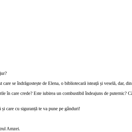
jur?
t care se îndrăgostește de Elena, o bibliotecară isteață și veselă, dar, d
lorile în care crede? Este iubirea un combustibil îndeajuns de puternic?
 și care cu siguranță te va pune pe gânduri!
trul Amzei.