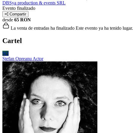
DBSya production & events SRL
Evento finalizado
Compartir
desde
65 RON
La venta de entradas ha finalizado
Este evento ya ha tenido lugar.
Cartel
ȘO
Ștefan Opreanu
Actor