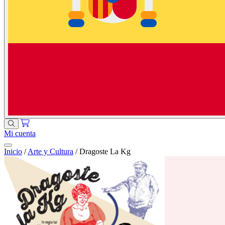
Mi cuenta
Inicio
/
Arte y Cultura
/
Dragoste La Kg