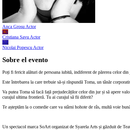
Anca Grosu
Actor
CS
Cristiana Savu
Actor
NP
Nicolai Popescu
Actor
Sobre el evento
Poți fi fericit alături de persoana iubită, indiferent de părerea celor din 
Este întrebarea la care trebuie să-și răspundă Toma, un tânăr corporatis
Va putea Toma să facă față prejudecăților celor din jur și să apere va
curajul ultima frontieră. Tu ai curajul să fii diferit?
Te așteptăm la o comedie care va stârni hohote de râs, multă voie bună
Un spectacol marca SoArt organizat de Syarela Arts și găzduit de Tea