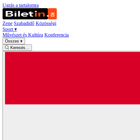
Ugrás a tartalomra
Zene
Szabadidő
Közösségi
Sport
▾
Művészet és Kultúra
Konferencia
Összes
▾
Keresés…