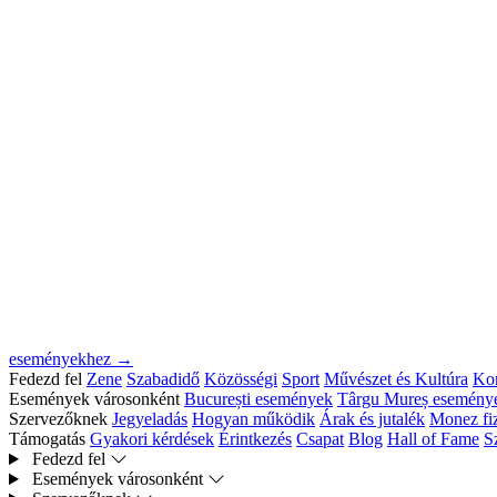
eseményekhez →
Fedezd fel
Zene
Szabadidő
Közösségi
Sport
Művészet és Kultúra
Kon
Események városonként
București események
Târgu Mureș esemény
Szervezőknek
Jegyeladás
Hogyan működik
Árak és jutalék
Monez fiz
Támogatás
Gyakori kérdések
Érintkezés
Csapat
Blog
Hall of Fame
S
Fedezd fel
Események városonként