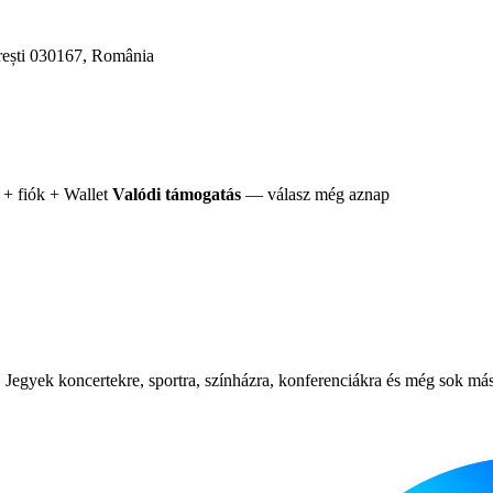
rești 030167, România
+ fiók + Wallet
Valódi támogatás
— válasz még aznap
Jegyek koncertekre, sportra, színházra, konferenciákra és még sok más