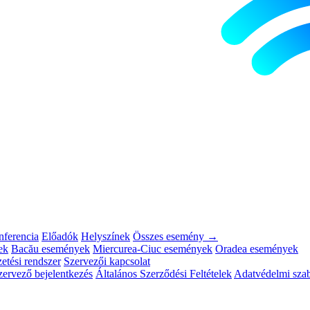
ferencia
Előadók
Helyszínek
Összes esemény →
ek
Bacău események
Miercurea-Ciuc események
Oradea események
etési rendszer
Szervezői kapcsolat
zervező bejelentkezés
Általános Szerződési Feltételek
Adatvédelmi szab