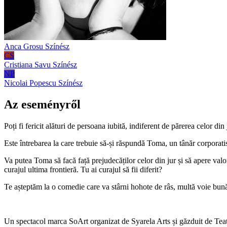
Anca Grosu
Színész
CS
Cristiana Savu
Színész
NP
Nicolai Popescu
Színész
Az eseményről
Poți fi fericit alături de persoana iubită, indiferent de părerea celor din 
Este întrebarea la care trebuie să-și răspundă Toma, un tânăr corporatis
Va putea Toma să facă față prejudecăților celor din jur și să apere va
curajul ultima frontieră. Tu ai curajul să fii diferit?
Te așteptăm la o comedie care va stârni hohote de râs, multă voie bună
Un spectacol marca SoArt organizat de Syarela Arts și găzduit de Tea