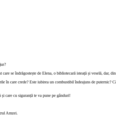
jur?
t care se îndrăgostește de Elena, o bibliotecară isteață și veselă, dar, d
lorile în care crede? Este iubirea un combustibil îndeajuns de puternic?
 și care cu siguranță te va pune pe gânduri!
trul Amzei.