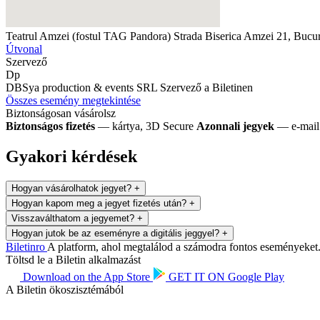
Teatrul Amzei (fostul TAG Pandora)
Strada Biserica Amzei 21, Bucu
Útvonal
Szervező
Dp
DBSya production & events SRL
Szervező a Biletinen
Összes esemény megtekintése
Biztonságosan vásárolsz
Biztonságos fizetés
— kártya, 3D Secure
Azonnali jegyek
— e-mail 
Gyakori kérdések
Hogyan vásárolhatok jegyet?
+
Hogyan kapom meg a jegyet fizetés után?
+
Visszaválthatom a jegyemet?
+
Hogyan jutok be az eseményre a digitális jeggyel?
+
Biletin
ro
A platform, ahol megtalálod a számodra fontos eseményeket. 
Töltsd le a Biletin alkalmazást
Download on the
App Store
GET IT ON
Google Play
A Biletin ökoszisztémából