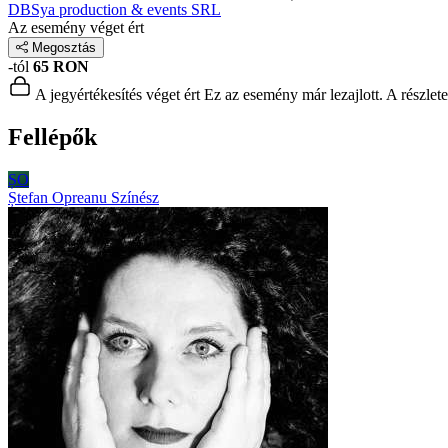
DBSya production & events SRL
Az esemény véget ért
Megosztás
-tól
65 RON
A jegyértékesítés véget ért
Ez az esemény már lezajlott. A részlet
Fellépők
ȘO
Ștefan Opreanu
Színész