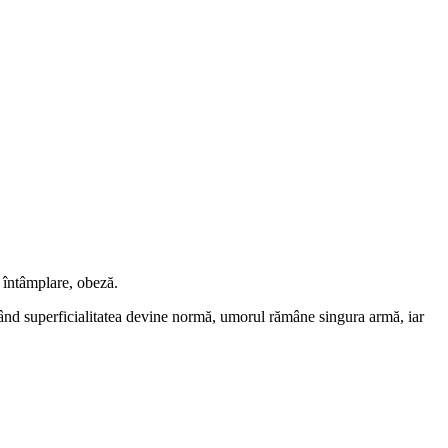
in întâmplare, obeză.
 Când superficialitatea devine normă, umorul rămâne singura armă, iar