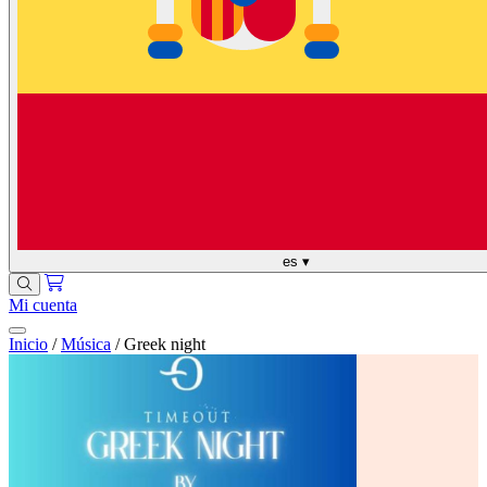
es
▾
Mi cuenta
Inicio
/
Música
/
Greek night