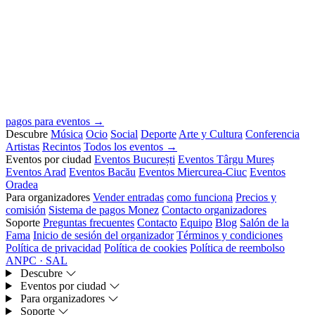
pagos para eventos →
Descubre
Música
Ocio
Social
Deporte
Arte y Cultura
Conferencia
Artistas
Recintos
Todos los eventos →
Eventos por ciudad
Eventos București
Eventos Târgu Mureș
Eventos Arad
Eventos Bacău
Eventos Miercurea-Ciuc
Eventos
Oradea
Para organizadores
Vender entradas
como funciona
Precios y
comisión
Sistema de pagos Monez
Contacto organizadores
Soporte
Preguntas frecuentes
Contacto
Equipo
Blog
Salón de la
Fama
Inicio de sesión del organizador
Términos y condiciones
Política de privacidad
Política de cookies
Política de reembolso
ANPC · SAL
Descubre
Eventos por ciudad
Para organizadores
Soporte