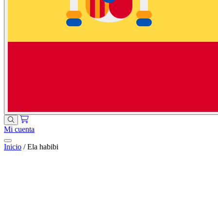
Mi cuenta
Inicio
/
Ela habibi