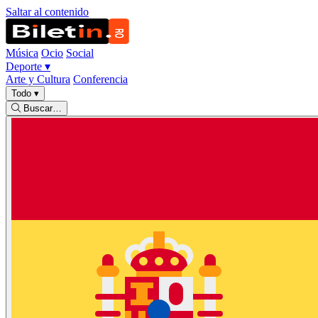
Saltar al contenido
Música
Ocio
Social
Deporte
▾
Arte y Cultura
Conferencia
Todo
▾
Buscar…