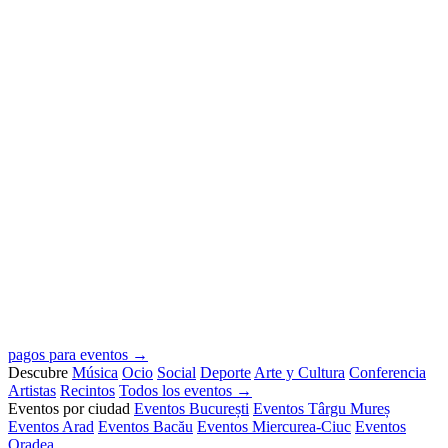
pagos para eventos →
Descubre
Música
Ocio
Social
Deporte
Arte y Cultura
Conferencia
Artistas
Recintos
Todos los eventos →
Eventos por ciudad
Eventos București
Eventos Târgu Mureș
Eventos Arad
Eventos Bacău
Eventos Miercurea-Ciuc
Eventos
Oradea