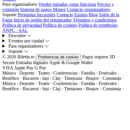
Para organizadores
Vender entradas
como funciona
Precios y
comisión
Sistema de pagos Monez
Contacto organizadores
Soporte
Preguntas frecuentes
Contacto
Equipo
Blog
Salón de la
Fama
Inicio de sesión del organizador
Términos y condiciones
Política de privacidad
Política de cookies
Política de reembolso
ANPC · SAL
Descubre
Eventos por ciudad
Para organizadores
Soporte
© 2026 Biletin.ro
Pagos seguros
3D
Preferencias de cookies
Secure
Entradas digitales
Apple & Google Wallet
VISA
Apple Pay
G
Pay
Música · Deporte · Teatro · Conferencias · Familia · Festivales ·
Benéfico · Bucarest · Iași · Cluj · Timișoara · Brașov · Constanța ·
Música · Deporte · Teatro · Conferencias · Familia · Festivales ·
Benéfico · Bucarest · Iași · Cluj · Timișoara · Brașov · Constanța ·