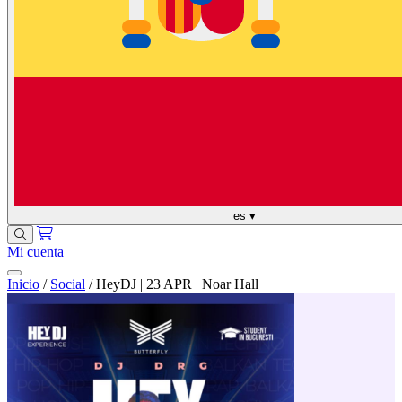
es
▾
Mi cuenta
Inicio
/
Social
/
HeyDJ | 23 APR | Noar Hall