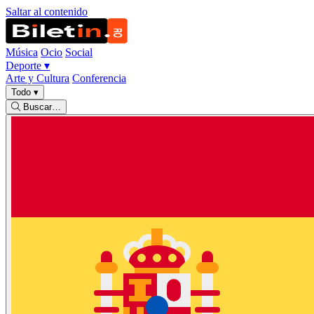
Saltar al contenido
Música
Ocio
Social
Deporte
▾
Arte y Cultura
Conferencia
Todo
▾
Buscar…