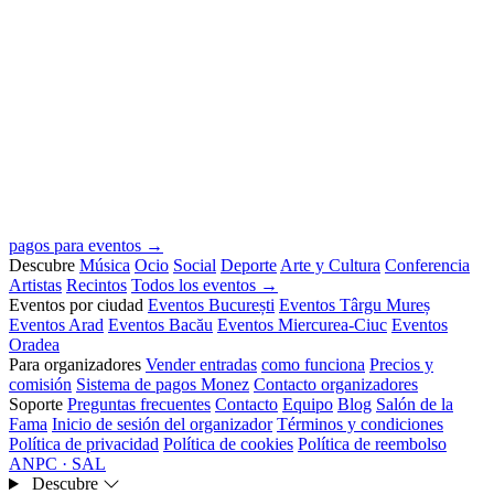
pagos para eventos →
Descubre
Música
Ocio
Social
Deporte
Arte y Cultura
Conferencia
Artistas
Recintos
Todos los eventos →
Eventos por ciudad
Eventos București
Eventos Târgu Mureș
Eventos Arad
Eventos Bacău
Eventos Miercurea-Ciuc
Eventos
Oradea
Para organizadores
Vender entradas
como funciona
Precios y
comisión
Sistema de pagos Monez
Contacto organizadores
Soporte
Preguntas frecuentes
Contacto
Equipo
Blog
Salón de la
Fama
Inicio de sesión del organizador
Términos y condiciones
Política de privacidad
Política de cookies
Política de reembolso
ANPC · SAL
Descubre