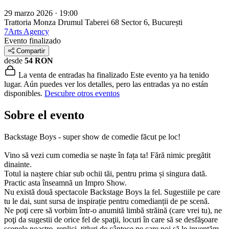
29 marzo 2026 · 19:00
Trattoria Monza Drumul Taberei 68
Sector 6, București
7Arts Agency
Evento finalizado
Compartir
desde
54 RON
La venta de entradas ha finalizado
Este evento ya ha tenido
lugar. Aún puedes ver los detalles, pero las entradas ya no están
disponibles.
Descubre otros eventos
Sobre el evento
Backstage Boys - super show de comedie făcut pe loc!
Vino să vezi cum comedia se naște în fața ta! Fără nimic pregătit
dinainte.
Totul ia naștere chiar sub ochii tăi, pentru prima și singura dată.
Practic asta înseamnă un Impro Show.
Nu există două spectacole Backstage Boys la fel. Sugestiile pe care
tu le dai, sunt sursa de inspirație pentru comedianții de pe scenă.
Ne poţi cere să vorbim într-o anumită limbă străină (care vrei tu), ne
poţi da sugestii de orice fel de spaţii, locuri în care să se desfăşoare
scenele noastre, replici, titluri de cântece pe care noi să le inventăm