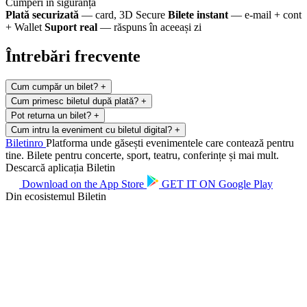
Cumperi în siguranță
Plată securizată
— card, 3D Secure
Bilete instant
— e-mail + cont
+ Wallet
Suport real
— răspuns în aceeași zi
Întrebări frecvente
Cum cumpăr un bilet?
+
Cum primesc biletul după plată?
+
Pot returna un bilet?
+
Cum intru la eveniment cu biletul digital?
+
Biletin
ro
Platforma unde găsești evenimentele care contează pentru
tine. Bilete pentru concerte, sport, teatru, conferințe și mai mult.
Descarcă aplicația Biletin
Download on the
App Store
GET IT ON
Google Play
Din ecosistemul Biletin