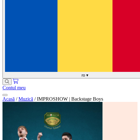
ro
▾
Contul meu
Acasă
/
Muzică
/
IMPROSHOW | Backstage Boys