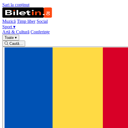
Sari la conținut
Muzică
Timp liber
Social
Sport
▾
Artă & Cultură
Conferințe
Toate
▾
Caută…