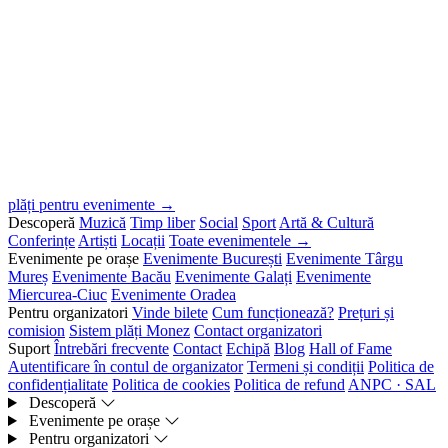
plăți pentru evenimente →
Descoperă
Muzică
Timp liber
Social
Sport
Artă & Cultură
Conferințe
Artiști
Locații
Toate evenimentele →
Evenimente pe orașe
Evenimente București
Evenimente Târgu
Mureș
Evenimente Bacău
Evenimente Galați
Evenimente
Miercurea-Ciuc
Evenimente Oradea
Pentru organizatori
Vinde bilete
Cum funcționează?
Prețuri și
comision
Sistem plăți Monez
Contact organizatori
Suport
Întrebări frecvente
Contact
Echipă
Blog
Hall of Fame
Autentificare în contul de organizator
Termeni și condiții
Politica de
confidențialitate
Politica de cookies
Politica de refund
ANPC · SAL
Descoperă
Evenimente pe orașe
Pentru organizatori