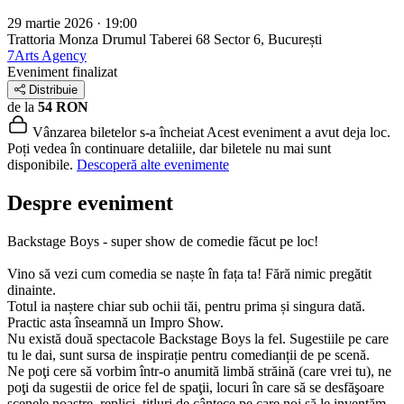
29 martie 2026 · 19:00
Trattoria Monza Drumul Taberei 68
Sector 6, București
7Arts Agency
Eveniment finalizat
Distribuie
de la
54 RON
Vânzarea biletelor s-a încheiat
Acest eveniment a avut deja loc.
Poți vedea în continuare detaliile, dar biletele nu mai sunt
disponibile.
Descoperă alte evenimente
Despre eveniment
Backstage Boys - super show de comedie făcut pe loc!
Vino să vezi cum comedia se naște în fața ta! Fără nimic pregătit
dinainte.
Totul ia naștere chiar sub ochii tăi, pentru prima și singura dată.
Practic asta înseamnă un Impro Show.
Nu există două spectacole Backstage Boys la fel. Sugestiile pe care
tu le dai, sunt sursa de inspirație pentru comedianții de pe scenă.
Ne poţi cere să vorbim într-o anumită limbă străină (care vrei tu), ne
poţi da sugestii de orice fel de spaţii, locuri în care să se desfăşoare
scenele noastre, replici, titluri de cântece pe care noi să le inventăm