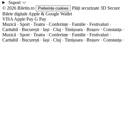
Suport
© 2026 Biletin.ro
Plăți securizate
3D Secure
Preferințe cookies
Bilete digitale
Apple & Google Wallet
VISA
Apple Pay
G
Pay
Muzică · Sport · Teatru · Conferințe · Familie · Festivaluri ·
Caritabil · București · Iași · Cluj · Timișoara · Brașov · Constanța ·
Muzică · Sport · Teatru · Conferințe · Familie · Festivaluri ·
Caritabil · București · Iași · Cluj · Timișoara · Brașov · Constanța ·