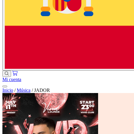
Mi cuenta
Inicio
/
Música
/
JADOR