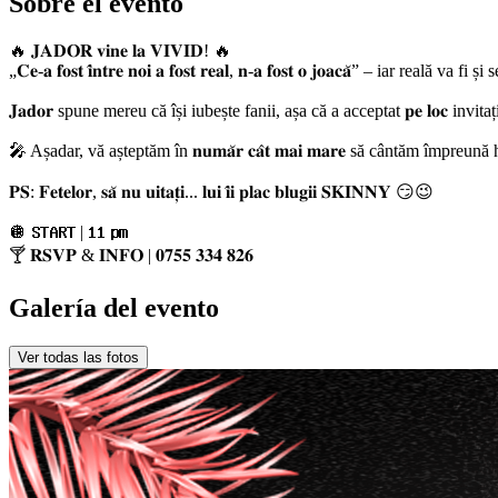
Sobre el evento
🔥 𝐉𝐀𝐃𝐎𝐑 𝐯𝐢𝐧𝐞 𝐥𝐚 𝐕𝐈𝐕𝐈𝐃! 🔥
„𝐂𝐞-𝐚 𝐟𝐨𝐬𝐭 𝐢̂𝐧𝐭𝐫𝐞 𝐧𝐨𝐢 𝐚 𝐟𝐨𝐬𝐭 𝐫𝐞𝐚𝐥, 𝐧-𝐚 𝐟𝐨𝐬𝐭 𝐨 𝐣𝐨𝐚𝐜𝐚̆” – iar
𝐉𝐚𝐝𝐨𝐫 spune mereu că își iubește fanii, așa că a acceptat 𝐩𝐞 𝐥𝐨𝐜 invi
🎤 Așadar, vă așteptăm în 𝐧𝐮𝐦𝐚̆𝐫 𝐜𝐚̂𝐭 𝐦𝐚𝐢 𝐦𝐚𝐫𝐞 să cântăm împreună hit
𝐏𝐒: 𝐅𝐞𝐭𝐞𝐥𝐨𝐫, 𝐬𝐚̆ 𝐧𝐮 𝐮𝐢𝐭𝐚𝐭̦𝐢... 𝐥𝐮𝐢 𝐢̂𝐢 𝐩𝐥𝐚𝐜 𝐛𝐥𝐮𝐠𝐢𝐢 𝐒𝐊𝐈𝐍𝐍𝐘 😏😉
🪩 𝐒𝐓𝐀𝐑𝐓 | 𝟏𝟏 𝐩𝐦
🍸 𝐑𝐒𝐕𝐏 & 𝐈𝐍𝐅𝐎 | 𝟎𝟕𝟓𝟓 𝟑𝟑𝟒 𝟖𝟐𝟔
Galería del evento
Ver todas las fotos