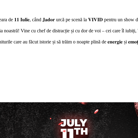
 reală va fi și seara de 𝟏𝟏 𝐈𝐮𝐥𝐢𝐞, când 𝐉𝐚𝐝𝐨𝐫 urcă pe scenă la 𝐕𝐈𝐕𝐈𝐃 pentru un sh
tația noastră! Vine cu chef de distracție și cu dor de voi – cei care îl iubiți, î
urile care au făcut istorie și să trăim o noapte plină de 𝐞𝐧𝐞𝐫𝐠𝐢𝐞 și 𝐞𝐦𝐨𝐭̦