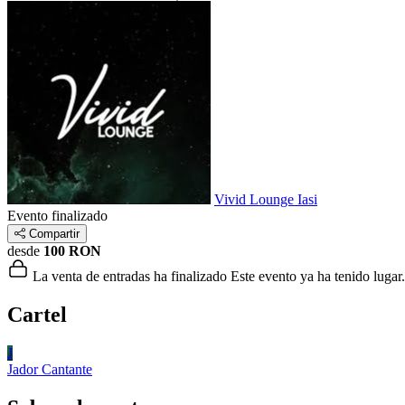
Vivid Lounge Iasi
Evento finalizado
Compartir
desde
100 RON
La venta de entradas ha finalizado
Este evento ya ha tenido lugar.
Cartel
J
Jador
Cantante