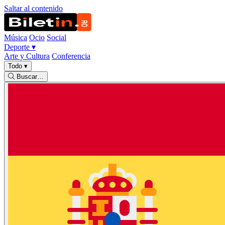
Saltar al contenido
Música
Ocio
Social
Deporte
▾
Arte y Cultura
Conferencia
Todo
▾
Buscar…