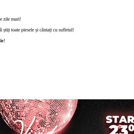
ow de zile mari!
i știți toate piesele și cântați cu sufletul!
𝐞!