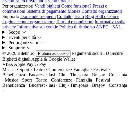
Eventi Miercurea-Ciuc
Eventi Oradea
Per organizzatori
Vendi biglietti
Come funziona?
Prezzi e
commissioni
Sistema di pagamento Monez
Contatto organizzatori
Supporto
Domande frequenti
Contatto
Team
Blog
Hall of Fame
Login account organizzatore
Termini e condizioni
Informativa sulla
privacy
Informativa sui cookie
Politica di rimborso
ANPC · SAL
Scopri
Eventi per città
Per organizzatori
Supporto
© 2026 Biletin.ro
Pagamenti sicuri
3D Secure
Preferenze cookie
Biglietti digitali
Apple & Google Wallet
VISA
Apple Pay
G
Pay
Musica · Sport · Teatro · Conferenze · Famiglia · Festival ·
Beneficenza · Bucarest · Iași · Cluj · Timișoara · Brașov · Constanța
·
Musica · Sport · Teatro · Conferenze · Famiglia · Festival ·
Beneficenza · Bucarest · Iași · Cluj · Timișoara · Brașov · Constanța
·