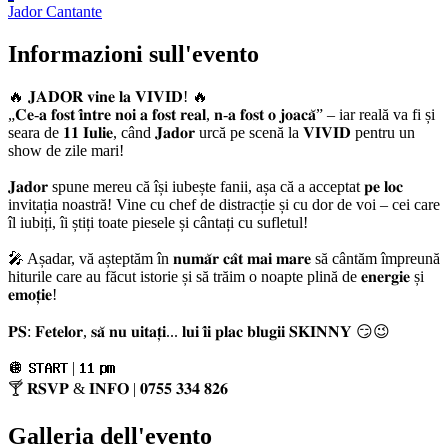
Jador
Cantante
Informazioni sull'evento
🔥 𝐉𝐀𝐃𝐎𝐑 𝐯𝐢𝐧𝐞 𝐥𝐚 𝐕𝐈𝐕𝐈𝐃! 🔥
„𝐂𝐞-𝐚 𝐟𝐨𝐬𝐭 𝐢̂𝐧𝐭𝐫𝐞 𝐧𝐨𝐢 𝐚 𝐟𝐨𝐬𝐭 𝐫𝐞𝐚𝐥, 𝐧-𝐚 𝐟𝐨𝐬𝐭 𝐨 𝐣𝐨𝐚𝐜𝐚̆” – iar reală va fi și
seara de 𝟏𝟏 𝐈𝐮𝐥𝐢𝐞, când 𝐉𝐚𝐝𝐨𝐫 urcă pe scenă la 𝐕𝐈𝐕𝐈𝐃 pentru un
show de zile mari!
𝐉𝐚𝐝𝐨𝐫 spune mereu că își iubește fanii, așa că a acceptat 𝐩𝐞 𝐥𝐨𝐜
invitația noastră! Vine cu chef de distracție și cu dor de voi – cei care
îl iubiți, îi știți toate piesele și cântați cu sufletul!
🎤 Așadar, vă așteptăm în 𝐧𝐮𝐦𝐚̆𝐫 𝐜𝐚̂𝐭 𝐦𝐚𝐢 𝐦𝐚𝐫𝐞 să cântăm împreună
hiturile care au făcut istorie și să trăim o noapte plină de 𝐞𝐧𝐞𝐫𝐠𝐢𝐞 și
𝐞𝐦𝐨𝐭̦𝐢𝐞!
𝐏𝐒: 𝐅𝐞𝐭𝐞𝐥𝐨𝐫, 𝐬𝐚̆ 𝐧𝐮 𝐮𝐢𝐭𝐚𝐭̦𝐢... 𝐥𝐮𝐢 𝐢̂𝐢 𝐩𝐥𝐚𝐜 𝐛𝐥𝐮𝐠𝐢𝐢 𝐒𝐊𝐈𝐍𝐍𝐘 😏😉
🪩 𝐒𝐓𝐀𝐑𝐓 | 𝟏𝟏 𝐩𝐦
🍸 𝐑𝐒𝐕𝐏 & 𝐈𝐍𝐅𝐎 | 𝟎𝟕𝟓𝟓 𝟑𝟑𝟒 𝟖𝟐𝟔
Galleria dell'evento