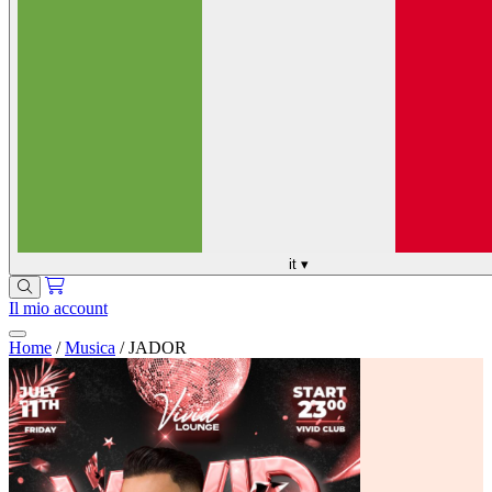
it
▾
Il mio account
Home
/
Musica
/
JADOR