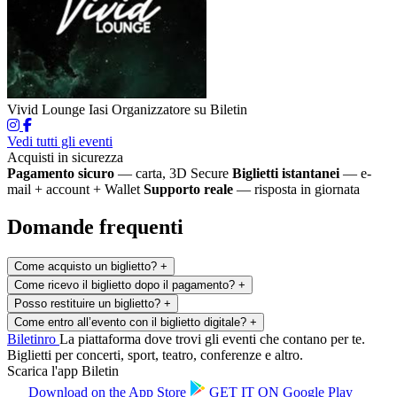
Vivid Lounge Iasi
Organizzatore su Biletin
Vedi tutti gli eventi
Acquisti in sicurezza
Pagamento sicuro
— carta, 3D Secure
Biglietti istantanei
— e-
mail + account + Wallet
Supporto reale
— risposta in giornata
Domande frequenti
Come acquisto un biglietto?
+
Come ricevo il biglietto dopo il pagamento?
+
Posso restituire un biglietto?
+
Come entro all’evento con il biglietto digitale?
+
Biletin
ro
La piattaforma dove trovi gli eventi che contano per te.
Biglietti per concerti, sport, teatro, conferenze e altro.
Scarica l'app Biletin
Download on the
App Store
GET IT ON
Google Play