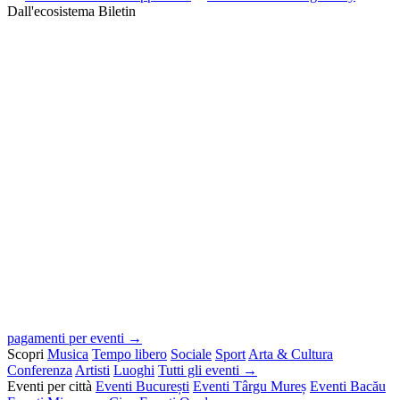
Dall'ecosistema Biletin
pagamenti per eventi →
Scopri
Musica
Tempo libero
Sociale
Sport
Arta & Cultura
Conferenza
Artisti
Luoghi
Tutti gli eventi →
Eventi per città
Eventi București
Eventi Târgu Mureș
Eventi Bacău