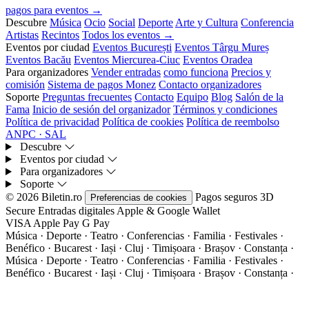
pagos para eventos →
Descubre
Música
Ocio
Social
Deporte
Arte y Cultura
Conferencia
Artistas
Recintos
Todos los eventos →
Eventos por ciudad
Eventos București
Eventos Târgu Mureș
Eventos Bacău
Eventos Miercurea-Ciuc
Eventos Oradea
Para organizadores
Vender entradas
como funciona
Precios y
comisión
Sistema de pagos Monez
Contacto organizadores
Soporte
Preguntas frecuentes
Contacto
Equipo
Blog
Salón de la
Fama
Inicio de sesión del organizador
Términos y condiciones
Política de privacidad
Política de cookies
Política de reembolso
ANPC · SAL
Descubre
Eventos por ciudad
Para organizadores
Soporte
© 2026 Biletin.ro
Pagos seguros
3D
Preferencias de cookies
Secure
Entradas digitales
Apple & Google Wallet
VISA
Apple Pay
G
Pay
Música · Deporte · Teatro · Conferencias · Familia · Festivales ·
Benéfico · Bucarest · Iași · Cluj · Timișoara · Brașov · Constanța ·
Música · Deporte · Teatro · Conferencias · Familia · Festivales ·
Benéfico · Bucarest · Iași · Cluj · Timișoara · Brașov · Constanța ·