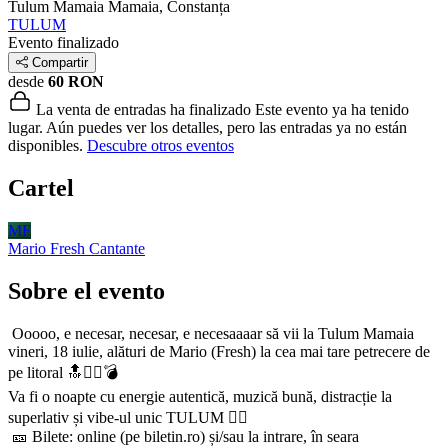
Tulum Mamaia
Mamaia, Constanța
TULUM
Evento finalizado
Compartir
desde
60 RON
La venta de entradas ha finalizado
Este evento ya ha tenido
lugar. Aún puedes ver los detalles, pero las entradas ya no están
disponibles.
Descubre otros eventos
Cartel
MF
Mario Fresh
Cantante
Sobre el evento
Ooooo, e necesar, necesar, e necesaaaar să vii la Tulum Mamaia
vineri, 18 iulie, alături de Mario (Fresh) la cea mai tare petrecere de
pe litoral 🔝❤️‍🔥💣
Va fi o noapte cu energie autentică, muzică bună, distracție la
superlativ și vibe-ul unic TULUM 🏄‍♂️
🎫 Bilete: online (pe biletin.ro) și/sau la intrare, în seara