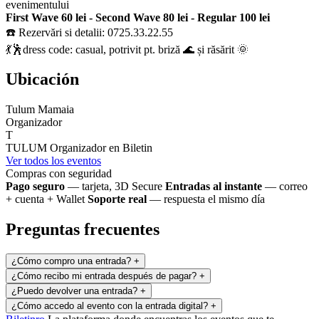
evenimentului
First Wave 60 lei - Second Wave 80 lei - Regular 100 lei
☎️ Rezervări si detalii: 0725.33.22.55
💃🕺dress code: casual, potrivit pt. briză 🌊 și răsărit 🌞
Ubicación
Tulum Mamaia
Organizador
T
TULUM
Organizador en Biletin
Ver todos los eventos
Compras con seguridad
Pago seguro
— tarjeta, 3D Secure
Entradas al instante
— correo
+ cuenta + Wallet
Soporte real
— respuesta el mismo día
Preguntas frecuentes
¿Cómo compro una entrada?
+
¿Cómo recibo mi entrada después de pagar?
+
¿Puedo devolver una entrada?
+
¿Cómo accedo al evento con la entrada digital?
+