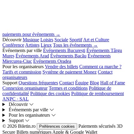
paiements pour événements →
Découvrir
Musique
Loisirs
Sociale
Sportif
Art et Culture
Conférence
Artistes
Lieux
Tous les événements →
Événements par ville
Événements București
Événements Târgu
Mureș
Événements Arad
Événements Bacău
Événements
Miercurea-Ciuc
Événements Oradea
Pour les organisateurs
Vendre des billets
Comment ça marche ?
Tarifs et commission
Système de paiement Monez
Contact
organisateurs
Support
Questions fréquentes
Contact
Équipe
Blog
Hall of Fame
Connexion organisateur
Termes et conditions
Politique de
confidentialité
Politique des cookies
Politique de remboursement
ANPC · SAL
Découvrir
Événements par ville
Pour les organisateurs
Support
© 2026 Biletin.ro
Paiements sécurisés
3D
Préférences cookies
Secure
Billets numériques
Apple & Google Wallet