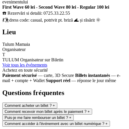
evenimentului
First Wave 60 lei - Second Wave 80 lei - Regular 100 lei
☎️ Rezervări si detalii: 0725.33.22.55
💃🕺dress code: casual, potrivit pt. briză 🌊 și răsărit 🌞
Lieu
Tulum Mamaia
Organisateur
T
TULUM
Organisateur sur Biletin
Voir tous les événements
Achetez en toute sécurité
Paiement sécurisé
— carte, 3D Secure
Billets instantanés
— e-
mail + compte + Wallet
Support réel
— réponse le jour même
Questions fréquentes
Comment acheter un billet ?
+
Comment recevoir mon billet après le paiement ?
+
Puis-je me faire rembourser un billet ?
+
Comment accéder à l'événement avec un billet numérique ?
+