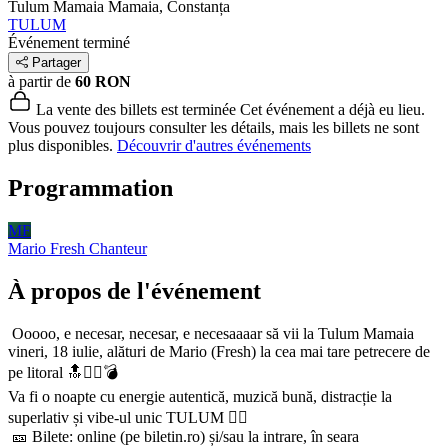
Tulum Mamaia
Mamaia, Constanța
TULUM
Événement terminé
Partager
à partir de
60 RON
La vente des billets est terminée
Cet événement a déjà eu lieu.
Vous pouvez toujours consulter les détails, mais les billets ne sont
plus disponibles.
Découvrir d'autres événements
Programmation
MF
Mario Fresh
Chanteur
À propos de l'événement
Ooooo, e necesar, necesar, e necesaaaar să vii la Tulum Mamaia
vineri, 18 iulie, alături de Mario (Fresh) la cea mai tare petrecere de
pe litoral 🔝❤️‍🔥💣
Va fi o noapte cu energie autentică, muzică bună, distracție la
superlativ și vibe-ul unic TULUM 🏄‍♂️
🎫 Bilete: online (pe biletin.ro) și/sau la intrare, în seara