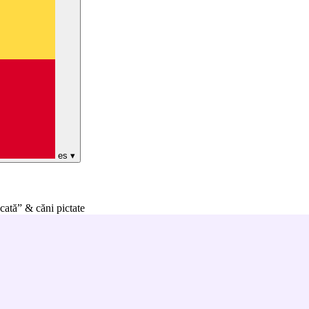
es
▾
ată” & căni pictate