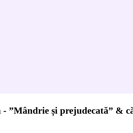
 ”Mândrie și prejudecată” & că