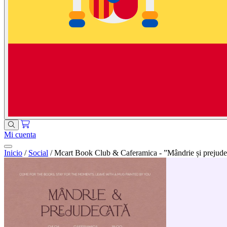
Mi cuenta
Inicio
/
Social
/
Mcart Book Club & Caferamica - ”Mândrie și prejudec