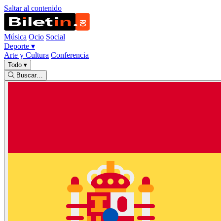
Saltar al contenido
Música
Ocio
Social
Deporte
▾
Arte y Cultura
Conferencia
Todo
▾
Buscar…