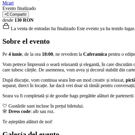
Mcart
Evento finalizado
Compartir
desde
130 RON
La venta de entradas ha finalizado
Este evento ya ha tenido lugar.
Sobre el evento
Pe
4 iunie
, de la ora
18:00
, ne revedem la
Caferamica
pentru o ediți
Vom petrece împreună o seară relaxantă și elegantă, în care discutăm d
care iubesc cărțile. De asemenea, vom avea și decorul stabilit din carte
După discuție, vom continua seara într-un mod creativ și relaxat,
pict
separat, direct în locație. Iar dacă vrei doar să rămâi pentru conversați
Seara va fi completată și de goodie bags pregătite alături de partenerii 
🤍 Gustările sunt incluse în prețul biletului.
🌸
Dress code
: alb sau roz.
Te așteptăm alături de noi!
Galería del evento