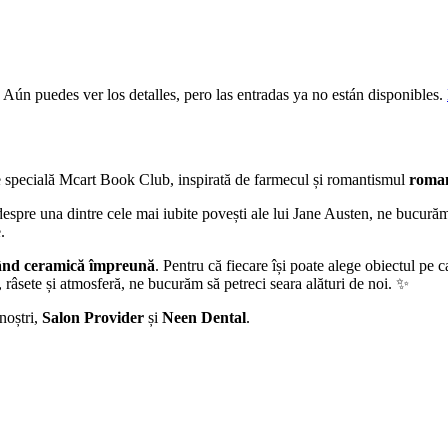
 Aún puedes ver los detalles, pero las entradas ya no están disponibles.
e specială Mcart Book Club, inspirată de farmecul și romantismul
roman
espre una dintre cele mai iubite povești ale lui Jane Austen, ne bucurăm
.
ând ceramică împreună
. Pentru că fiecare își poate alege obiectul pe 
i, râsete și atmosferă, ne bucurăm să petreci seara alături de noi. ✨
noștri,
Salon Provider
și
Neen Dental
.