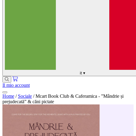
it
▾
Il mio account
Home
/
Sociale
/
Mcart Book Club & Caferamica - ”Mândrie și
prejudecată” & căni pictate