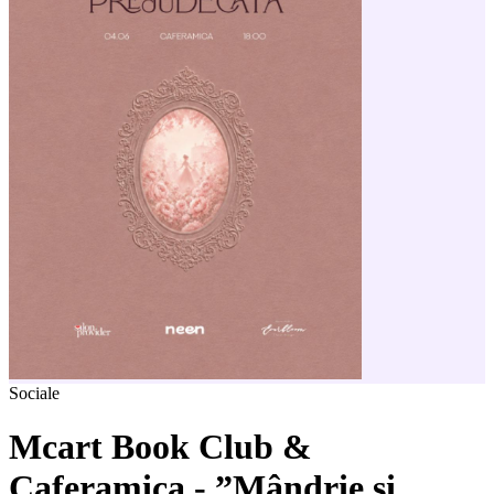
Sociale
Mcart Book Club &
Caferamica - ”Mândrie și