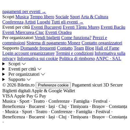
pagamenti per eventi →
Scopri
Musica
Tempo libero
Sociale
Sport
Arta & Cultura
Conferenza
Artisti
Luoghi
Tutti gli eventi →
Eventi per città
Eventi București
Eventi Târgu Mureș
Eventi Bacău
Eventi Miercurea-Ciuc
Eventi Oradea
Per organizzatori
Vendi biglietti
Come funziona?
Prezzi e
commissioni
Sistema di pagamento Monez
Contatto organizzatori
Supporto
Domande frequenti
Contatto
Team
Blog
Hall of Fame
Login account organizzatore
Termini e condizioni
Informativa sulla
privacy
Informativa sui cookie
Politica di rimborso
ANPC · SAL
Scopri
Eventi per città
Per organizzatori
Supporto
© 2026 Biletin.ro
Pagamenti sicuri
3D Secure
Preferenze cookie
Biglietti digitali
Apple & Google Wallet
VISA
Apple Pay
G
Pay
Musica · Sport · Teatro · Conferenze · Famiglia · Festival ·
Beneficenza · Bucarest · Iași · Cluj · Timișoara · Brașov · Constanța
·
Musica · Sport · Teatro · Conferenze · Famiglia · Festival ·
Beneficenza · Bucarest · Iași · Cluj · Timișoara · Brașov · Constanța
·