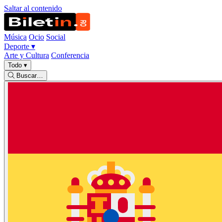
Saltar al contenido
Música
Ocio
Social
Deporte
▾
Arte y Cultura
Conferencia
Todo
▾
Buscar…