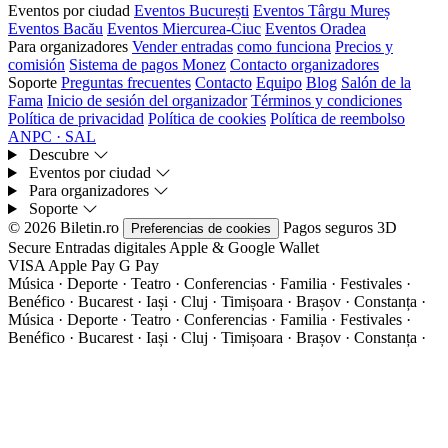
Eventos por ciudad
Eventos București
Eventos Târgu Mureș
Eventos Bacău
Eventos Miercurea-Ciuc
Eventos Oradea
Para organizadores
Vender entradas
como funciona
Precios y
comisión
Sistema de pagos Monez
Contacto organizadores
Soporte
Preguntas frecuentes
Contacto
Equipo
Blog
Salón de la
Fama
Inicio de sesión del organizador
Términos y condiciones
Política de privacidad
Política de cookies
Política de reembolso
ANPC · SAL
Descubre
Eventos por ciudad
Para organizadores
Soporte
© 2026 Biletin.ro
Pagos seguros
3D
Preferencias de cookies
Secure
Entradas digitales
Apple & Google Wallet
VISA
Apple Pay
G
Pay
Música · Deporte · Teatro · Conferencias · Familia · Festivales ·
Benéfico · Bucarest · Iași · Cluj · Timișoara · Brașov · Constanța ·
Música · Deporte · Teatro · Conferencias · Familia · Festivales ·
Benéfico · Bucarest · Iași · Cluj · Timișoara · Brașov · Constanța ·