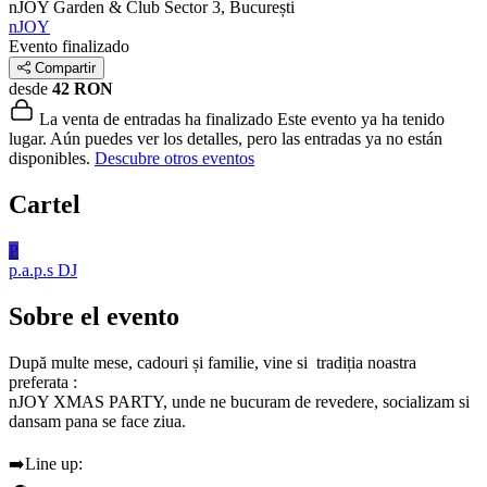
nJOY Garden & Club
Sector 3, București
nJOY
Evento finalizado
Compartir
desde
42 RON
La venta de entradas ha finalizado
Este evento ya ha tenido
lugar. Aún puedes ver los detalles, pero las entradas ya no están
disponibles.
Descubre otros eventos
Cartel
P
p.a.p.s
DJ
Sobre el evento
După multe mese, cadouri și familie, vine si tradiția noastra
preferata :
nJOY XMAS PARTY, unde ne bucuram de revedere, socializam si
dansam pana se face ziua.
➡️Line up: