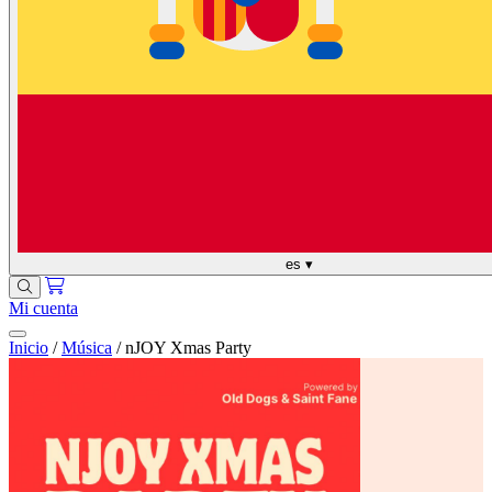
es
▾
Mi cuenta
Inicio
/
Música
/
nJOY Xmas Party