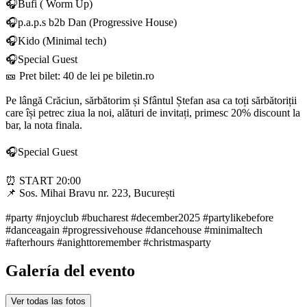
🎧Bufi ( Worm Up)
🎧p.a.p.s b2b Dan (Progressive House)
🎧Kido (Minimal tech)
🎧Special Guest
🎫 Pret bilet: 40 de lei pe biletin.ro
Pe lângă Crăciun, sărbătorim și Sfântul Ștefan asa ca toți sărbătoriții
care își petrec ziua la noi, alături de invitați, primesc 20% discount la
bar, la nota finala.
🎧Special Guest
⏰ START 20:00
📌 Sos. Mihai Bravu nr. 223, București
#party #njoyclub #bucharest #december2025 #partylikebefore
#danceagain #progressivehouse #dancehouse #minimaltech
#afterhours #anighttoremember #christmasparty
Galería del evento
Ver todas las fotos