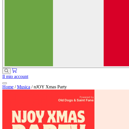
Il mio account
Home
/
Musica
/
nJOY Xmas Party