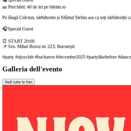
🎫 Pret bilet: 40 de lei pe biletin.ro
Pe lângă Crăciun, sărbătorim și Sfântul Ștefan asa ca toți sărbătoriții ca
🎧Special Guest
⏰ START 20:00
📌 Sos. Mihai Bravu nr. 223, București
#party #njoyclub #bucharest #december2025 #partylikebefore #dance
Galleria dell'evento
Vedi tutte le foto