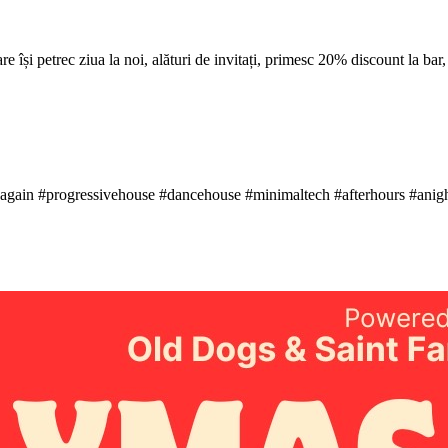
re își petrec ziua la noi, alături de invitați, primesc 20% discount la bar, 
again #progressivehouse #dancehouse #minimaltech #afterhours #anig