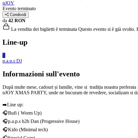
nJOY
Evento terminato
Condividi
da
42 RON
La vendita dei biglietti è terminata
Questo evento si è già svolto. P
Line-up
P
p.a.p.s
DJ
Informazioni sull'evento
După multe mese, cadouri și familie, vine si tradiția noastra preferata 
nJOY XMAS PARTY, unde ne bucuram de revedere, socializam si dan
➡️Line up:
🎧Bufi ( Worm Up)
🎧p.a.p.s b2b Dan (Progressive House)
🎧Kido (Minimal tech)
🎧Special Guest