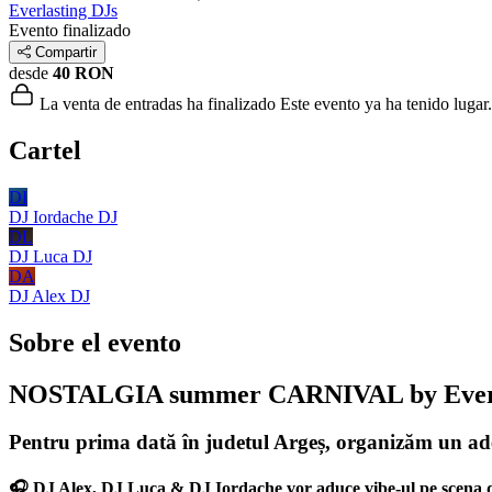
Everlasting DJs
Evento finalizado
Compartir
desde
40 RON
La venta de entradas ha finalizado
Este evento ya ha tenido lugar.
Cartel
DI
DJ Iordache
DJ
DL
DJ Luca
DJ
DA
DJ Alex
DJ
Sobre el evento
NOSTALGIA summer CARNIVAL by Everl
Pentru prima dată în judetul Argeș, organizăm un ad
🎧 DJ Alex, DJ Luca & DJ Iordache vor aduce vibe-ul pe șcena d