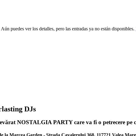
 Aún puedes ver los detalles, pero las entradas ya no están disponibles.
asting DJs
evărat NOSTALGIA PARTY care va fi o petrecere pe cins
e la Marcea Garden - Strada Cavalerului 368, 117721 Valea Mare-P