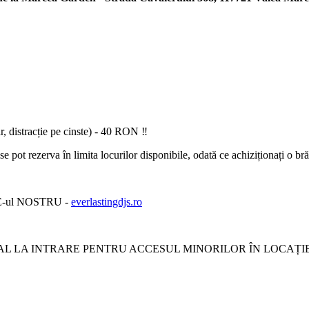
 distracție pe cinste) - 40 RON ‼️
t rezerva în limita locurilor disponibile, odată ce achiziționați o brăț
-ul NOSTRU -
everlastingdjs.ro
AL LA INTRARE PENTRU ACCESUL MINORILOR ÎN LOCAȚI