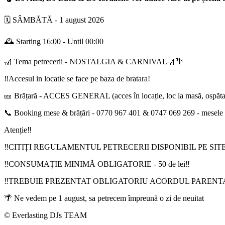
🗓️ SÂMBĂTĂ - 1 august 2026
🕰️ Starting 16:00 - Until 00:00
🎢 Tema petrecerii - NOSTALGIA & CARNIVAL🎢🌴
‼️Accesul in locatie se face pe baza de bratara!
🎫 Brățară - ACCES GENERAL (acces în locație, loc la masă, ospătar,
📞 Booking mese & brățări - 0770 967 401 & 0747 069 269 - mesele se po
Atenție‼️
‼️CITIȚI REGULAMENTUL PETRECERII DISPONIBIL PE SITE
‼️CONSUMAȚIE MINIMĂ OBLIGATORIE - 50 de lei‼️
‼️TREBUIE PREZENTAT OBLIGATORIU ACORDUL PARENT
🌴 Ne vedem pe 1 august, sa petrecem împreună o zi de neuitat
©️ Everlasting DJs TEAM