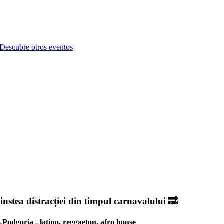
Descubre otros eventos
tea distracției din timpul carnavalului 🔜
odgoria - latino, reggaeton, afro house