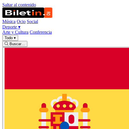
Saltar al contenido
Música
Ocio
Social
Deporte
▾
Arte y Cultura
Conferencia
Todo
▾
Buscar…