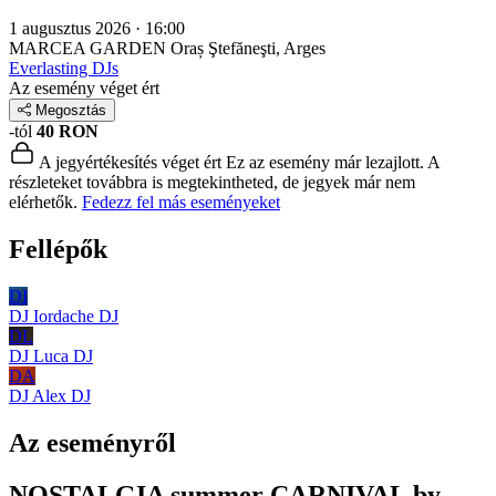
1 augusztus 2026 · 16:00
MARCEA GARDEN
Oraș Ştefăneşti, Arges
Everlasting DJs
Az esemény véget ért
Megosztás
-tól
40 RON
A jegyértékesítés véget ért
Ez az esemény már lezajlott. A
részleteket továbbra is megtekintheted, de jegyek már nem
elérhetők.
Fedezz fel más eseményeket
Fellépők
DI
DJ Iordache
DJ
DL
DJ Luca
DJ
DA
DJ Alex
DJ
Az eseményről
NOSTALGIA summer CARNIVAL by