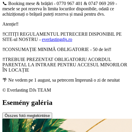
📞 Booking mese & brățări - 0770 967 401 & 0747 069 269 -
mesele se pot rezerva în limita locurilor disponibile, odată ce
achiziționați o brățară puteți rezerva și masă pentru dvs.
Atenție‼️
‼️CITIȚI REGULAMENTUL PETRECERII DISPONIBIL PE
SITE-ul NOSTRU -
everlastingdjs.ro
‼️CONSUMAȚIE MINIMĂ OBLIGATORIE - 50 de lei‼️
‼️TREBUIE PREZENTAT OBLIGATORIU ACORDUL
PARENTAL LA INTRARE PENTRU ACCESUL MINORILOR
ÎN LOCAȚIE
🌴 Ne vedem pe 1 august, sa petrecem împreună o zi de neuitat
©️ Everlasting DJs TEAM
Esemény galéria
Összes fotó megtekintése