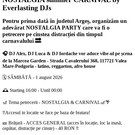
Everlasting DJs
Pentru prima dată în judetul Argeș, organizăm un
adevărat NOSTALGIA PARTY care va fi o
petrecere pe cinstea distracției din timpul
carnavalului 🔜
🎧 DJ Alex, DJ Luca & DJ Iordache vor aduce vibe-ul pe șcena
de la Marcea Garden - Strada Cavalerului 368, 117721 Valea
Mare-Podgoria - latino, reggaeton, afro house
🗓️ SÂMBĂTĂ - 1 august 2026
🕰️ Starting 16:00 - Until 00:00
🎢 Tema petrecerii - NOSTALGIA & CARNIVAL🎢🌴
‼️Accesul in locatie se face pe baza de bratara!
🎫 Brățară - ACCES GENERAL (acces în locație, loc la masă,
ospătar, distracție pe cinste) - 40 RON ‼️