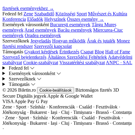
fizetések eseményekhez →
Fedezd fel
Zene
Szabadidő
Közösségi
Sport
Művészet és Kultúra
Konferencia
Előadók
Helyszínek
Összes esemény →
Események városonként
București események
Târgu Mureș
események
Arad események
Bacău események
Miercurea-Ciuc
események
Oradea események
Szervezőknek
Jegyeladás
Hogyan működik
Árak és jutalék
Monez
fizetési rendszer
Szervezői kapcsolat
Támogatás
Gyakori kérdések
Érintkezés
Csapat
Blog
Hall of Fame
Szervező bejelentkezés
Általános Szerződési Feltételek
Adatvédelmi
szabályzat
Cookie-szabályzat
Visszatérítési szabályzat
ANPC · SAL
Fedezd fel
Események városonként
Szervezőknek
Támogatás
© 2026 Biletin.ro
Biztonságos fizetés
3D
Cookie-beállítások
Secure
Digitális jegyek
Apple & Google Wallet
VISA
Apple Pay
G
Pay
Zene · Sport · Színház · Konferenciák · Család · Fesztiválok ·
Jótékonyság · Bukarest · Iași · Cluj · Timișoara · Brassó · Constanța
·
Zene · Sport · Színház · Konferenciák · Család · Fesztiválok ·
Jótékonyság · Bukarest · Iași · Cluj · Timișoara · Brassó · Constanța
·