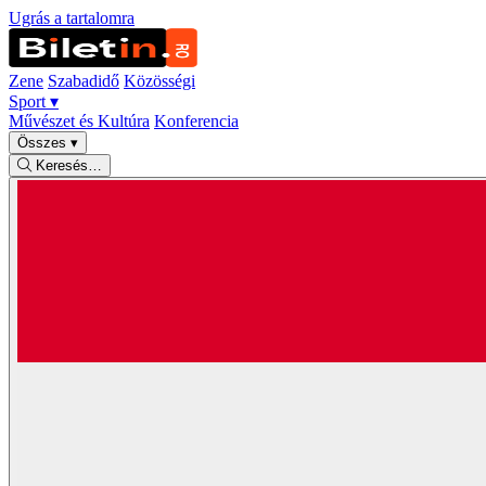
Ugrás a tartalomra
Zene
Szabadidő
Közösségi
Sport
▾
Művészet és Kultúra
Konferencia
Összes
▾
Keresés…