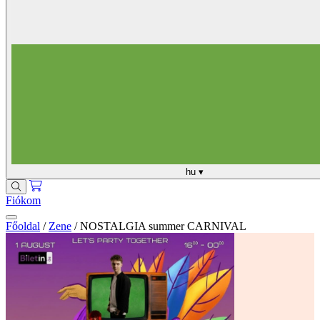
hu
▾
Fiókom
Főoldal
/
Zene
/
NOSTALGIA summer CARNIVAL