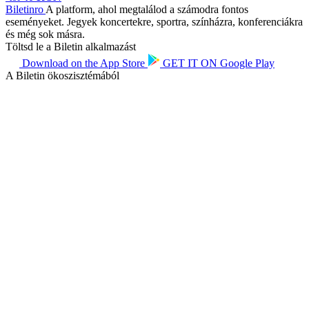
Biletin
ro
A platform, ahol megtalálod a számodra fontos
eseményeket. Jegyek koncertekre, sportra, színházra, konferenciákra
és még sok másra.
Töltsd le a Biletin alkalmazást
Download on the
App Store
GET IT ON
Google Play
A Biletin ökoszisztémából