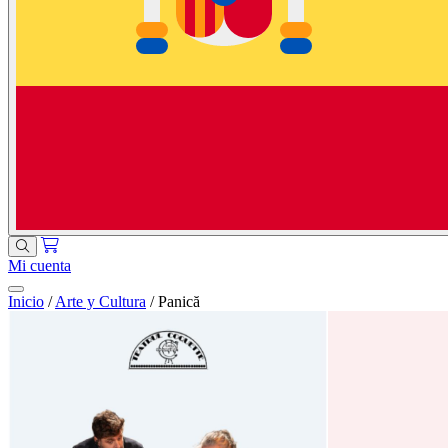
Mi cuenta
Inicio
/
Arte y Cultura
/
Panică