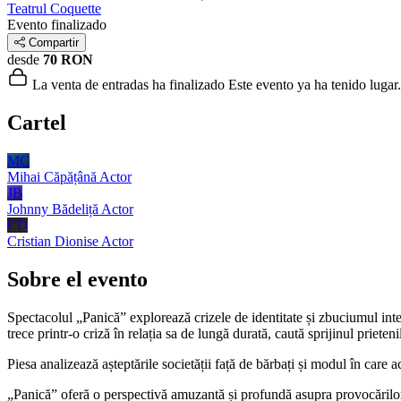
Teatrul Coquette
Evento finalizado
Compartir
desde
70 RON
La venta de entradas ha finalizado
Este evento ya ha tenido lugar.
Cartel
MC
Mihai Căpățână
Actor
JB
Johnny Bădeliță
Actor
CD
Cristian Dionise
Actor
Sobre el evento
Spectacolul „Panică” explorează crizele de identitate și zbuciumul inte
trece printr-o criză în relația sa de lungă durată, caută sprijinul prieten
Piesa analizează așteptările societății față de bărbați și modul în care ac
„Panică” oferă o perspectivă amuzantă și profundă asupra provocărilor c