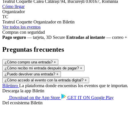
Teatrul Coquette
Calea Călărași 94, București 030167, România
Cómo llegar
Organizador
TC
Teatrul Coquette
Organizador en Biletin
Ver todos los eventos
Compras con seguridad
Pago seguro
— tarjeta, 3D Secure
Entradas al instante
— correo + 
Preguntas frecuentes
¿Cómo compro una entrada?
+
¿Cómo recibo mi entrada después de pagar?
+
¿Puedo devolver una entrada?
+
¿Cómo accedo al evento con la entrada digital?
+
Biletin
ro
La plataforma donde encuentras los eventos que te importan. 
Descarga la app Biletin
Download on the
App Store
GET IT ON
Google Play
Del ecosistema Biletin