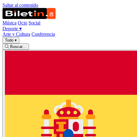
Saltar al contenido
Música
Ocio
Social
Deporte
▾
Arte y Cultura
Conferencia
Todo
▾
Buscar…