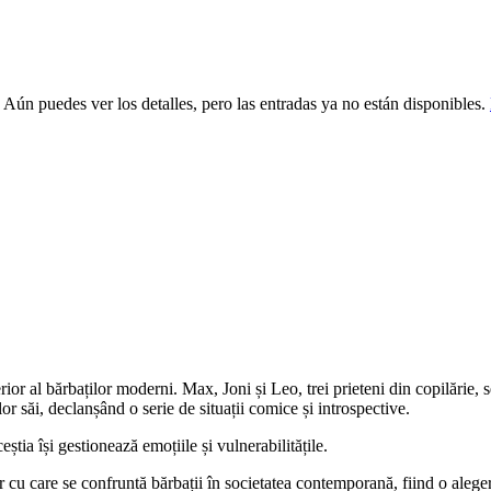
 Aún puedes ver los detalles, pero las entradas ya no están disponibles.
rior al bărbaților moderni. Max, Joni și Leo, trei prieteni din copilărie,
ilor săi, declanșând o serie de situații comice și introspective.
eștia își gestionează emoțiile și vulnerabilitățile.
u care se confruntă bărbații în societatea contemporană, fiind o alegere