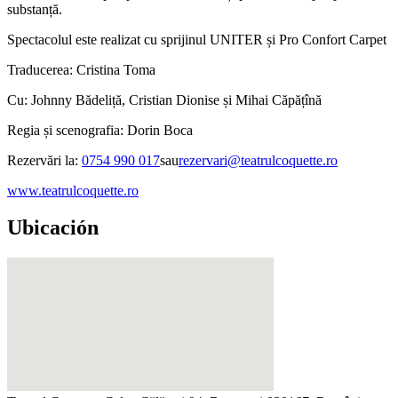
substanță.
Spectacolul este realizat cu sprijinul UNITER și Pro Confort Carpet
Traducerea: Cristina Toma
Cu: Johnny Bădeliță, Cristian Dionise și Mihai Căpățînă
Regia și scenografia: Dorin Boca
Rezervări la:
0754 990 017
sau
rezervari@teatrulcoquette.ro
www.teatrulcoquette.ro
Ubicación