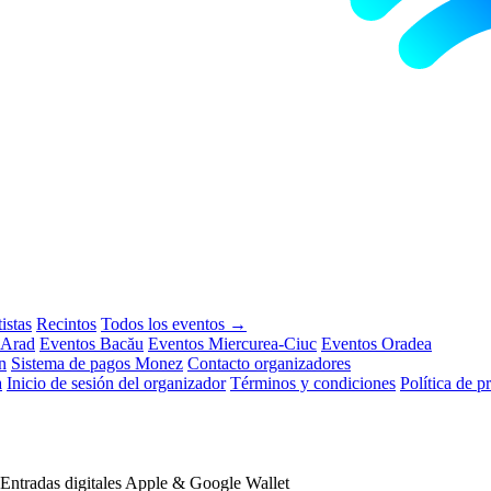
istas
Recintos
Todos los eventos →
 Arad
Eventos Bacău
Eventos Miercurea-Ciuc
Eventos Oradea
n
Sistema de pagos Monez
Contacto organizadores
a
Inicio de sesión del organizador
Términos y condiciones
Política de p
Entradas digitales
Apple & Google Wallet