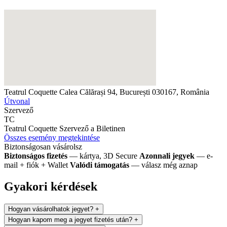
Teatrul Coquette
Calea Călărași 94, București 030167, România
Útvonal
Szervező
TC
Teatrul Coquette
Szervező a Biletinen
Összes esemény megtekintése
Biztonságosan vásárolsz
Biztonságos fizetés
— kártya, 3D Secure
Azonnali jegyek
— e-
mail + fiók + Wallet
Valódi támogatás
— válasz még aznap
Gyakori kérdések
Hogyan vásárolhatok jegyet?
+
Hogyan kapom meg a jegyet fizetés után?
+