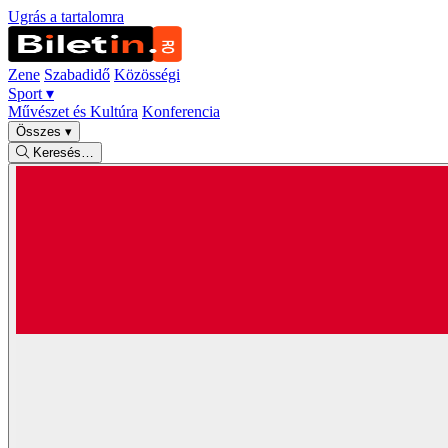
Ugrás a tartalomra
Zene
Szabadidő
Közösségi
Sport
▾
Művészet és Kultúra
Konferencia
Összes
▾
Keresés…