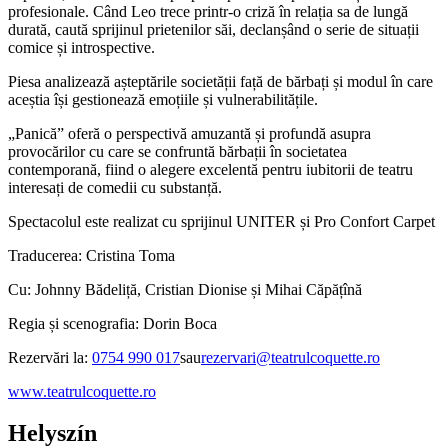
profesionale. Când Leo trece printr-o criză în relația sa de lungă
durată, caută sprijinul prietenilor săi, declanșând o serie de situații
comice și introspective.
Piesa analizează așteptările societății față de bărbați și modul în care
aceștia își gestionează emoțiile și vulnerabilitățile.
„Panică” oferă o perspectivă amuzantă și profundă asupra
provocărilor cu care se confruntă bărbații în societatea
contemporană, fiind o alegere excelentă pentru iubitorii de teatru
interesați de comedii cu substanță.
Spectacolul este realizat cu sprijinul UNITER și Pro Confort Carpet
Traducerea: Cristina Toma
Cu: Johnny Bădeliță, Cristian Dionise și Mihai Căpățînă
Regia și scenografia: Dorin Boca
Rezervări la:
0754 990 017
sau
rezervari@teatrulcoquette.ro
www.teatrulcoquette.ro
Helyszín