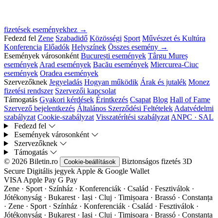
fizetések eseményekhez →
Fedezd fel
Zene
Szabadidő
Közösségi
Sport
Művészet és Kultúra
Konferencia
Előadók
Helyszínek
Összes esemény →
Események városonként
București események
Târgu Mureș
események
Arad események
Bacău események
Miercurea-Ciuc
események
Oradea események
Szervezőknek
Jegyeladás
Hogyan működik
Árak és jutalék
Monez
fizetési rendszer
Szervezői kapcsolat
Támogatás
Gyakori kérdések
Érintkezés
Csapat
Blog
Hall of Fame
Szervező bejelentkezés
Általános Szerződési Feltételek
Adatvédelmi
szabályzat
Cookie-szabályzat
Visszatérítési szabályzat
ANPC · SAL
Fedezd fel
Események városonként
Szervezőknek
Támogatás
© 2026 Biletin.ro
Biztonságos fizetés
3D
Cookie-beállítások
Secure
Digitális jegyek
Apple & Google Wallet
VISA
Apple Pay
G
Pay
Zene · Sport · Színház · Konferenciák · Család · Fesztiválok ·
Jótékonyság · Bukarest · Iași · Cluj · Timișoara · Brassó · Constanța
·
Zene · Sport · Színház · Konferenciák · Család · Fesztiválok ·
Jótékonyság · Bukarest · Iași · Cluj · Timișoara · Brassó · Constanța