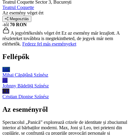
Teatrul Coquette
Sector 3, București
Teatrul Coquette
Az esemény véget ért
Megosztás
-tól
70 RON
A jegyértékesítés véget ért
Ez az esemény már lezajlott. A
részleteket továbbra is megtekintheted, de jegyek már nem
elérhetők.
Fedezz fel más eseményeket
Fellépők
MC
Mihai Căpățână
Színész
JB
Johnny Bădeliță
Színész
CD
Cristian Dionise
Színész
Az eseményről
Spectacolul „Panică” explorează crizele de identitate și zbuciumul
interior al bărbaților moderni. Max, Joni și Leo, trei prieteni din
copilărie, se confruntă cu propriile provocări personale și