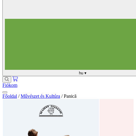
hu
▾
Fiókom
Főoldal
/
Művészet és Kultúra
/
Panică