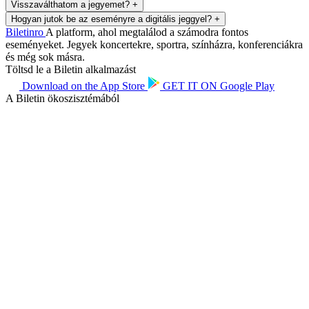
Visszaválthatom a jegyemet?
+
Hogyan jutok be az eseményre a digitális jeggyel?
+
Biletin
ro
A platform, ahol megtalálod a számodra fontos
eseményeket. Jegyek koncertekre, sportra, színházra, konferenciákra
és még sok másra.
Töltsd le a Biletin alkalmazást
Download on the
App Store
GET IT ON
Google Play
A Biletin ökoszisztémából