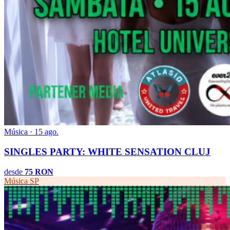
Música · 15 ago.
SINGLES PARTY: WHITE SENSATION CLUJ
desde
75 RON
Música
SP