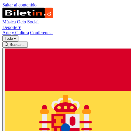
Saltar al contenido
Música
Ocio
Social
Deporte
▾
Arte y Cultura
Conferencia
Todo
▾
Buscar…