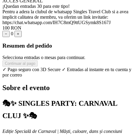
ACCES GENERAL
¡Quedan entradas 30 para este tipo!
Pentru a adera la clubul de whatsapp Singles Travel Club si a avea
implicit calitatea de membru, va oferim un link invitatie:
https://chat.whatsapp.com/IH7C8mQ9ttUGSymk8S167J
100 RON
0
−
+
Resumen del pedido
Selecciona entradas o mesas para continuar.
Continuar al pago
✓ Pago seguro con 3D Secure
✓ Entradas al instante en tu cuenta y
por correo
Sobre el evento
🎭✨ SINGLES PARTY: CARNAVAL
CLUJ ✨🎭
Ediție Specială de Carnaval | Măști, culoare, dans și conexiuni