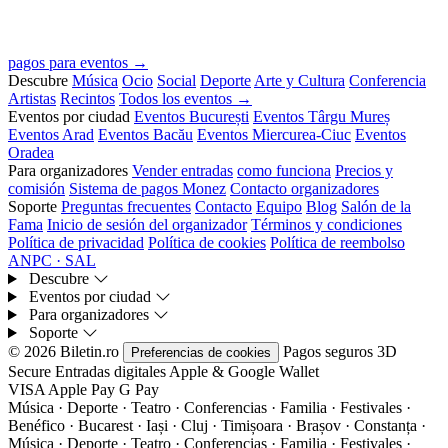
pagos para eventos →
Descubre
Música
Ocio
Social
Deporte
Arte y Cultura
Conferencia
Artistas
Recintos
Todos los eventos →
Eventos por ciudad
Eventos București
Eventos Târgu Mureș
Eventos Arad
Eventos Bacău
Eventos Miercurea-Ciuc
Eventos
Oradea
Para organizadores
Vender entradas
como funciona
Precios y
comisión
Sistema de pagos Monez
Contacto organizadores
Soporte
Preguntas frecuentes
Contacto
Equipo
Blog
Salón de la
Fama
Inicio de sesión del organizador
Términos y condiciones
Política de privacidad
Política de cookies
Política de reembolso
ANPC · SAL
Descubre
Eventos por ciudad
Para organizadores
Soporte
© 2026 Biletin.ro
Pagos seguros
3D
Preferencias de cookies
Secure
Entradas digitales
Apple & Google Wallet
VISA
Apple Pay
G
Pay
Música · Deporte · Teatro · Conferencias · Familia · Festivales ·
Benéfico · Bucarest · Iași · Cluj · Timișoara · Brașov · Constanța ·
Música · Deporte · Teatro · Conferencias · Familia · Festivales ·