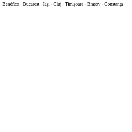
Benéfico · Bucarest · Iași · Cluj · Timișoara · Brașov · Constanța ·