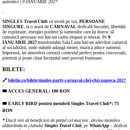
autentice | 9 IANUARIE 2027
.
SINGLES Travel Club
vă invită pe voi,
PERSOANE
SINGURE
, la o seară de
CARNAVAL
dedicată bucuriei, libertății
de exprimare, energiei pozitive și oamenilor care își doresc să
cunoască persoane noi într-un cadru elegant și relaxat. Pe
9
IANUARIE 2027
transformăm Sala Luna într-un adevărat carnaval
al socializării, unde măștile adaugă mister, muzica aduce oamenii
împreună, iar atmosfera creează contextul perfect pentru conversații,
prietenii și poate chiar începutul unei povești frumoase.
BILETE:
🔗
biletin.ro/bilete/singles-party-carnaval-cluj-cluj-napoca-2027
🎟 ACCES GENERAL: 100 RON
🎟 EARLY BIRD pentru membrii Singles Travel Club*: 75
RON
*
Dacă vrei să beneficiezi de prețul cel mai mic, devino membru
alăturându-te clubului
Singles Travel Club
, pe
WhatsApp
– dedicat