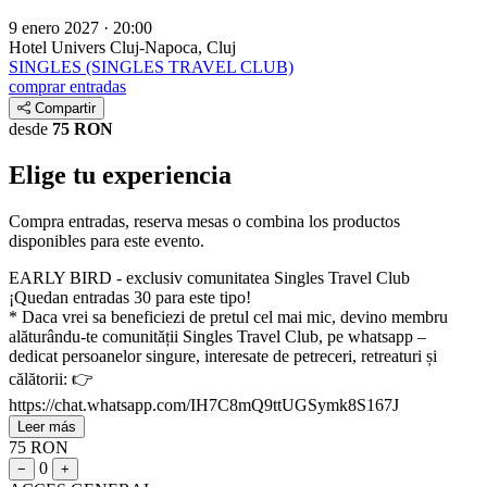
9 enero 2027 · 20:00
Hotel Univers
Cluj-Napoca, Cluj
SINGLES (SINGLES TRAVEL CLUB)
comprar entradas
Compartir
desde
75 RON
Elige tu experiencia
Compra entradas, reserva mesas o combina los productos
disponibles para este evento.
EARLY BIRD - exclusiv comunitatea Singles Travel Club
¡Quedan entradas 30 para este tipo!
* Daca vrei sa beneficiezi de pretul cel mai mic, devino membru
alăturându-te comunității Singles Travel Club, pe whatsapp –
dedicat persoanelor singure, interesate de petreceri, retreaturi și
călătorii: 👉
https://chat.whatsapp.com/IH7C8mQ9ttUGSymk8S167J
Leer más
75 RON
0
−
+