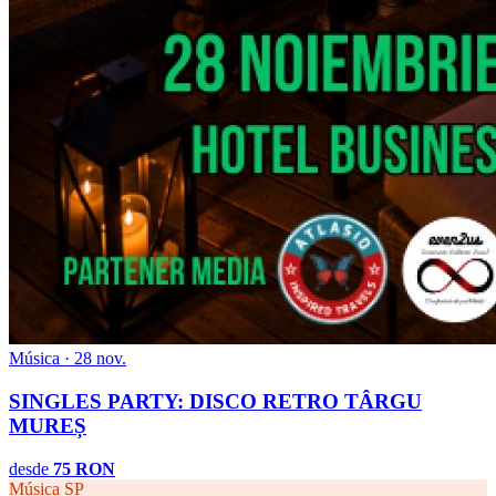
Música · 28 nov.
SINGLES PARTY: DISCO RETRO TÂRGU
MUREȘ
desde
75 RON
Música
SP