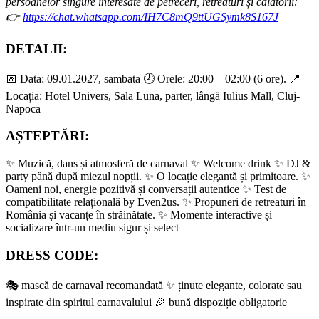
persoanelor singure interesate de petreceri, retreaturi și călătorii:
👉
https://chat.whatsapp.com/IH7C8mQ9ttUGSymk8S167J
DETALII:
📅 Data: 09.01.2027, sambata 🕗 Orele: 20:00 – 02:00 (6 ore). 📍
Locația: Hotel Univers, Sala Luna, parter, lângă Iulius Mall, Cluj-
Napoca
AȘTEPTĂRI:
✨ Muzică, dans și atmosferă de carnaval ✨ Welcome drink ✨ DJ &
party până după miezul nopții. ✨ O locație elegantă și primitoare. ✨
Oameni noi, energie pozitivă și conversații autentice ✨ Test de
compatibilitate relațională by Even2us. ✨ Propuneri de retreaturi în
România și vacanțe în străinătate. ✨ Momente interactive și
socializare într-un mediu sigur și select
DRESS CODE:
🎭 mască de carnaval recomandată ✨ ținute elegante, colorate sau
inspirate din spiritul carnavalului 🎉 bună dispoziție obligatorie