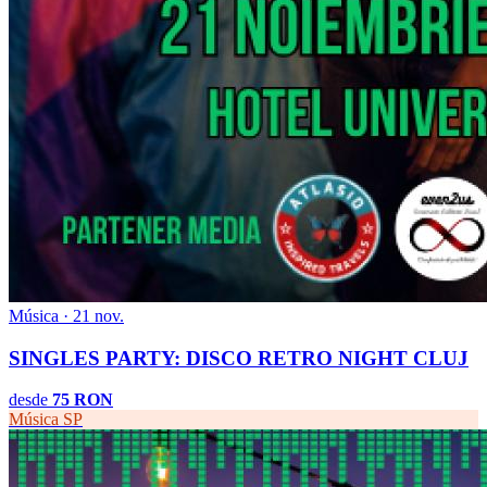
Música · 21 nov.
SINGLES PARTY: DISCO RETRO NIGHT CLUJ
desde
75 RON
Música
SP