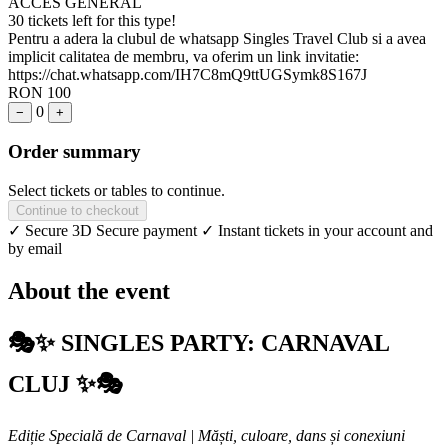
ACCES GENERAL
30 tickets left for this type!
Pentru a adera la clubul de whatsapp Singles Travel Club si a avea
implicit calitatea de membru, va oferim un link invitatie:
https://chat.whatsapp.com/IH7C8mQ9ttUGSymk8S167J
RON 100
0
−
+
Order summary
Select tickets or tables to continue.
Continue to checkout
✓ Secure 3D Secure payment
✓ Instant tickets in your account and
by email
About the event
🎭✨ SINGLES PARTY: CARNAVAL
CLUJ ✨🎭
Ediție Specială de Carnaval | Măști, culoare, dans și conexiuni