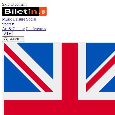
Skip to content
Music
Leisure
Social
Sport
▾
Art & Culture
Conferences
All
▾
Search…