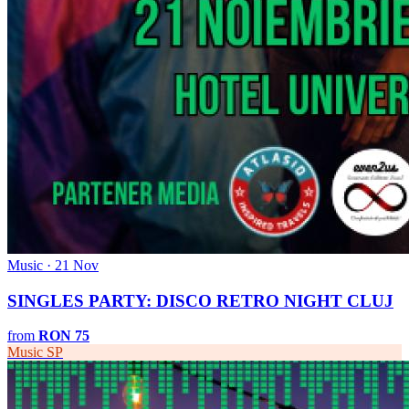
Music · 21 Nov
SINGLES PARTY: DISCO RETRO NIGHT CLUJ
from
RON 75
Music
SP