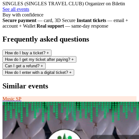
SINGLES (SINGLES TRAVEL CLUB)
Organizer on Biletin
See all events
Buy with confidence
Secure payment
— card, 3D Secure
Instant tickets
— email +
account + Wallet
Real support
— same-day response
Frequently asked questions
How do I buy a ticket?
+
How do I get my ticket after paying?
+
Can I get a refund?
+
How do I enter with a digital ticket?
+
Similar events
Music
SP