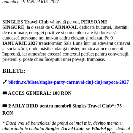
autentice | 9 IANUARIE 2027
.
SINGLES Travel Club
vă invită pe voi,
PERSOANE
SINGURE
, la o seară de
CARNAVAL
dedicată bucuriei, libertății
de exprimare, energiei pozitive și oamenilor care își doresc să
cunoască persoane noi într-un cadru elegant și relaxat. Pe
9
IANUARIE 2027
transformăm Sala Luna într-un adevărat carnaval
al socializării, unde măștile adaugă mister, muzica aduce oamenii
împreună, iar atmosfera creează contextul perfect pentru conversații,
prietenii și poate chiar începutul unei povești frumoase.
BILETE:
🔗
biletin.ro/bilete/singles-party-carnaval-cluj-cluj-napoca-2027
🎟 ACCES GENERAL: 100 RON
🎟 EARLY BIRD pentru membrii Singles Travel Club*: 75
RON
*
Dacă vrei să beneficiezi de prețul cel mai mic, devino membru
alăturându-te clubului
Singles Travel Club
, pe
WhatsApp
– dedicat