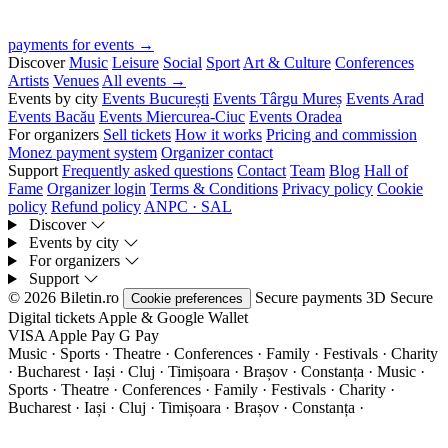
payments for events →
Discover
Music
Leisure
Social
Sport
Art & Culture
Conferences
Artists
Venues
All events →
Events by city
Events București
Events Târgu Mureș
Events Arad
Events Bacău
Events Miercurea-Ciuc
Events Oradea
For organizers
Sell tickets
How it works
Pricing and commission
Monez payment system
Organizer contact
Support
Frequently asked questions
Contact
Team
Blog
Hall of
Fame
Organizer login
Terms & Conditions
Privacy policy
Cookie
policy
Refund policy
ANPC · SAL
Discover
Events by city
For organizers
Support
© 2026 Biletin.ro
Secure payments
3D Secure
Cookie preferences
Digital tickets
Apple & Google Wallet
VISA
Apple Pay
G
Pay
Music · Sports · Theatre · Conferences · Family · Festivals · Charity
· Bucharest · Iași · Cluj · Timișoara · Brașov · Constanța ·
Music ·
Sports · Theatre · Conferences · Family · Festivals · Charity ·
Bucharest · Iași · Cluj · Timișoara · Brașov · Constanța ·