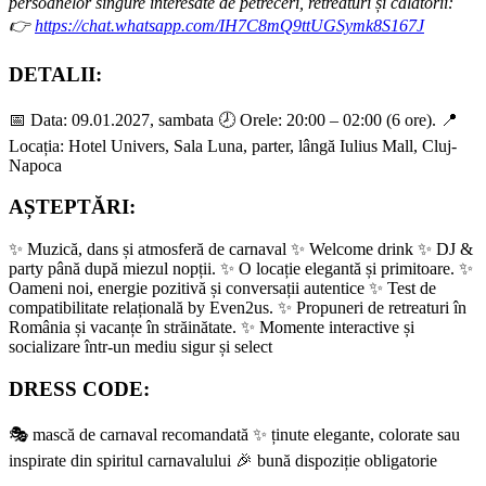
persoanelor singure interesate de petreceri, retreaturi și călătorii:
👉
https://chat.whatsapp.com/IH7C8mQ9ttUGSymk8S167J
DETALII:
📅 Data: 09.01.2027, sambata 🕗 Orele: 20:00 – 02:00 (6 ore). 📍
Locația: Hotel Univers, Sala Luna, parter, lângă Iulius Mall, Cluj-
Napoca
AȘTEPTĂRI:
✨ Muzică, dans și atmosferă de carnaval ✨ Welcome drink ✨ DJ &
party până după miezul nopții. ✨ O locație elegantă și primitoare. ✨
Oameni noi, energie pozitivă și conversații autentice ✨ Test de
compatibilitate relațională by Even2us. ✨ Propuneri de retreaturi în
România și vacanțe în străinătate. ✨ Momente interactive și
socializare într-un mediu sigur și select
DRESS CODE:
🎭 mască de carnaval recomandată ✨ ținute elegante, colorate sau
inspirate din spiritul carnavalului 🎉 bună dispoziție obligatorie