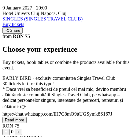
9 January 2027 · 20:00
Hotel Univers
Cluj-Napoca, Cluj
SINGLES (SINGLES TRAVEL CLUB)
Buy tickets
Share
from
RON 75
Choose your experience
Buy tickets, book tables or combine the products available for this
event.
EARLY BIRD - exclusiv comunitatea Singles Travel Club
30 tickets left for this type!
* Daca vrei sa beneficiezi de pretul cel mai mic, devino membru
alăturându-te comunității Singles Travel Club, pe whatsapp –
dedicat persoanelor singure, interesate de petreceri, retreaturi și
călătorii: 👉
https://chat.whatsapp.com/IH7C8mQ9ttUGSymk8S167J
Read more
RON 75
0
−
+