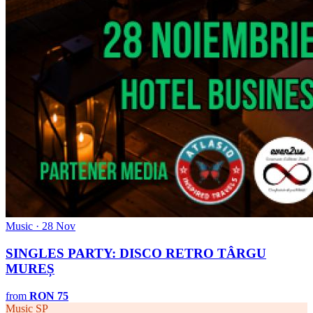
Music · 28 Nov
SINGLES PARTY: DISCO RETRO TÂRGU
MUREȘ
from
RON 75
Music
SP