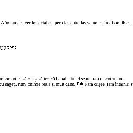
 Aún puedes ver los detalles, pero las entradas ya no están disponibles.
LUJ
💘💘
portant ca să o lași să treacă banal, atunci seara asta e pentru tine.
u săgeți, ritm, chimie reală și mult dans. 💃🕺 Fără clișee, fără întâlniri 