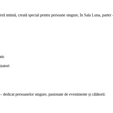
sferă intimă, creată special pentru persoane singure, în Sala Luna, parte
tic
zatori
edicat persoanelor singure, pasionate de evenimente și călătorii: