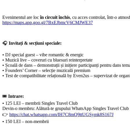
Evenimentul are loc
în circuit închis
, cu acces controlat, într-o atmo
https://maps.app.goo.gl/7BxEJbmcV6CMJWE37
🎧
Invitați & secțiuni speciale:
• DJ special guest – vibe romantic & energic
• Muzică live – coveruri cu bluesuri reinterpretate
• Școală de dans – demonstrații și inițiere participanți pentru dans tema
• Founders’ Corner – selecție muzicală premium
• Test de compatibilitate relațională by Even2us – supervizat de organi
🎟
Intrare:
• 125 LEI – membrii Singles Travel Club
Devin-o membru: Alătură-te grupului WhatsApp Singles Travel Club – d
👉
https://chat.whatsapp.com/IH7C8mQ9ttUGSymk8S167J
• 150 LEI – non-membrii