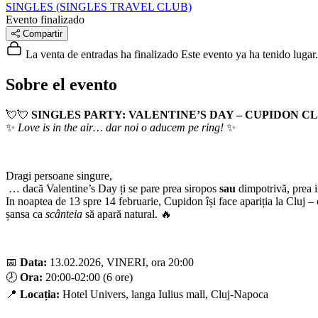
SINGLES (SINGLES TRAVEL CLUB)
Evento finalizado
Compartir
La venta de entradas ha finalizado
Este evento ya ha tenido lugar.
Sobre el evento
💘💘
SINGLES PARTY: VALENTINE’S DAY – CUPIDON C
✨
Love is in the air… dar noi o aducem pe ring!
✨
Dragi persoane singure,
… dacă Valentine’s Day ți se pare prea siropos
sau
dimpotrivă, prea im
In noaptea de 13 spre 14 februarie, Cupidon își face apariția la Cluj – c
șansa ca
scânteia
să apară natural. 🔥
📅
Data:
13.02.2026, VINERI, ora 20:00
🕗
Ora:
20:00-02:00 (6 ore)
📍
Locația:
Hotel Univers, langa Iulius mall, Cluj-Napoca