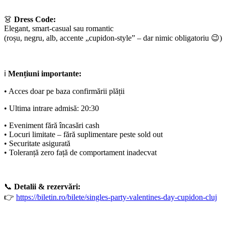
👗
Dress Code:
Elegant, smart-casual sau romantic
(roșu, negru, alb, accente „cupidon-style” – dar nimic obligatoriu 😉)
ℹ️
Mențiuni importante:
• Acces doar pe baza confirmării plății
• Ultima intrare admisă: 20:30
• Eveniment fără încasări cash
• Locuri limitate – fără suplimentare peste sold out
• Securitate asigurată
• Toleranță zero față de comportament inadecvat
📞
Detalii & rezervări:
👉
https://biletin.ro/bilete/singles-party-valentines-day-cupidon-cluj