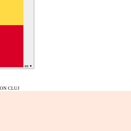
es
▾
DON CLUJ