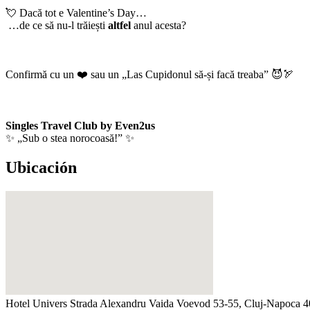
💘 Dacă tot e Valentine’s Day…
…de ce să nu-l trăiești
altfel
anul acesta?
Confirmă cu un ❤️ sau un „Las Cupidonul să-și facă treaba” 😈🏹
Singles Travel Club by Even2us
✨ „Sub o stea norocoasă!” ✨
Ubicación
Hotel Univers
Strada Alexandru Vaida Voevod 53-55, Cluj-Napoca 