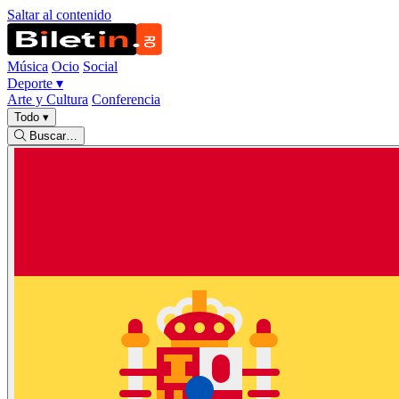
Saltar al contenido
Música
Ocio
Social
Deporte
▾
Arte y Cultura
Conferencia
Todo
▾
Buscar…