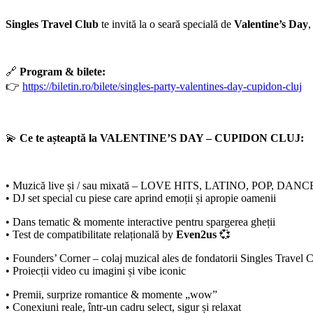
Singles Travel Club
te invită la o seară specială de
Valentine’s Day
,
🔗
Program & bilete:
👉
https://biletin.ro/bilete/singles-party-valentines-day-cupidon-cluj
💫
Ce te așteaptă la VALENTINE’S DAY – CUPIDON CLUJ:
• Muzică live și / sau mixată – LOVE HITS, LATINO, POP, DA
• DJ set special cu piese care aprind emoții și apropie oamenii
• Dans tematic & momente interactive pentru spargerea gheții
• Test de compatibilitate relațională by
Even2us
💞
• Founders’ Corner – colaj muzical ales de fondatorii Singles Travel
• Proiecții video cu imagini și vibe iconic
• Premii, surprize romantice & momente „wow”
• Conexiuni reale, într-un cadru select, sigur și relaxat