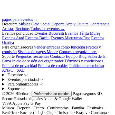
pagos para eventos →
Descubre
Música
Ocio
Social
Deporte
Arte y Cultura
Conferencia
Artistas
Recintos
Todos los eventos →
Eventos por ciudad
Eventos București
Eventos Târgu Mureș
Eventos Arad
Eventos Bacău
Eventos Miercurea-Ciuc
Eventos
Oradea
Para organizadores
Vender entradas
como funciona
Precios y
comisión
Sistema de pagos Monez
Contacto organizadores
Soporte
Preguntas frecuentes
Contacto
Equipo
Blog
Salón de la
Fama
Inicio de sesión del organizador
Términos y condiciones
Política de privacidad
Política de cookies
Política de reembolso
ANPC · SAL
Descubre
Eventos por ciudad
Para organizadores
Soporte
© 2026 Biletin.ro
Pagos seguros
3D
Preferencias de cookies
Secure
Entradas digitales
Apple & Google Wallet
VISA
Apple Pay
G
Pay
Música · Deporte · Teatro · Conferencias · Familia · Festivales ·
Benéfico · Bucarest · Iași · Cluj · Timișoara · Brașov · Constanța ·