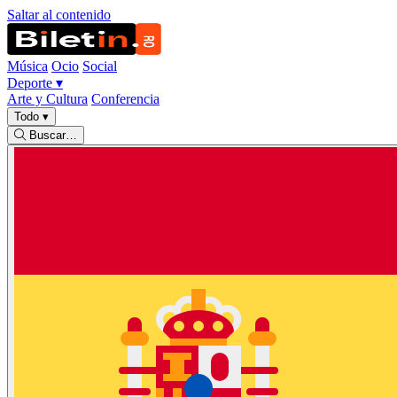
Saltar al contenido
Música
Ocio
Social
Deporte
▾
Arte y Cultura
Conferencia
Todo
▾
Buscar…