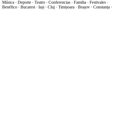
Música · Deporte · Teatro · Conferencias · Familia · Festivales ·
Benéfico · Bucarest · Iași · Cluj · Timișoara · Brașov · Constanța ·