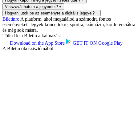
Hogyan kapom meg a jegyet fizetés után?
+
Visszaválthatom a jegyemet?
+
Hogyan jutok be az eseményre a digitális jeggyel?
+
Biletin
ro
A platform, ahol megtalálod a számodra fontos
eseményeket. Jegyek koncertekre, sportra, színházra, konferenciákra
és még sok másra.
Töltsd le a Biletin alkalmazást
Download on the
App Store
GET IT ON
Google Play
A Biletin ökoszisztémából