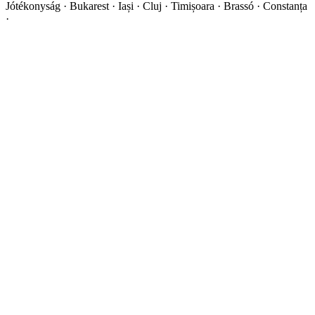
Jótékonyság · Bukarest · Iași · Cluj · Timișoara · Brassó · Constanța
·