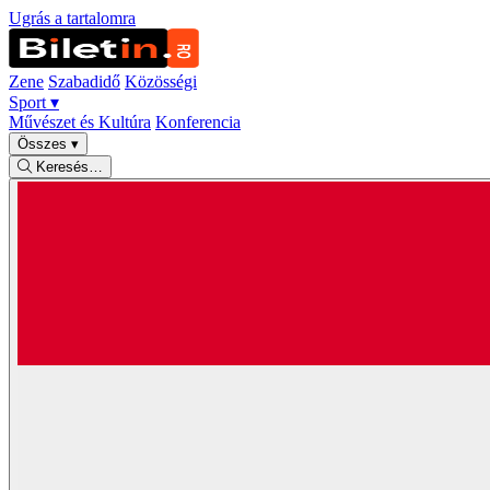
Ugrás a tartalomra
Zene
Szabadidő
Közösségi
Sport
▾
Művészet és Kultúra
Konferencia
Összes
▾
Keresés…