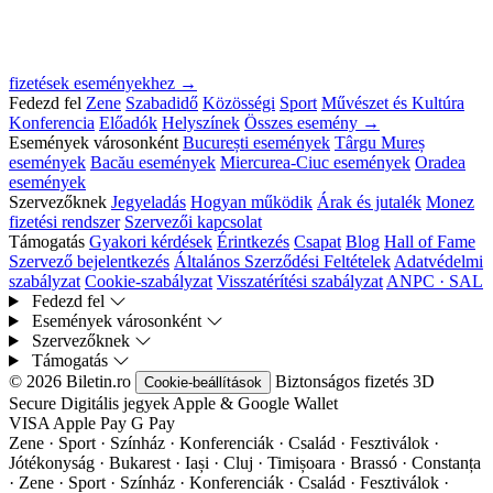
fizetések eseményekhez →
Fedezd fel
Zene
Szabadidő
Közösségi
Sport
Művészet és Kultúra
Konferencia
Előadók
Helyszínek
Összes esemény →
Események városonként
București események
Târgu Mureș
események
Bacău események
Miercurea-Ciuc események
Oradea
események
Szervezőknek
Jegyeladás
Hogyan működik
Árak és jutalék
Monez
fizetési rendszer
Szervezői kapcsolat
Támogatás
Gyakori kérdések
Érintkezés
Csapat
Blog
Hall of Fame
Szervező bejelentkezés
Általános Szerződési Feltételek
Adatvédelmi
szabályzat
Cookie-szabályzat
Visszatérítési szabályzat
ANPC · SAL
Fedezd fel
Események városonként
Szervezőknek
Támogatás
© 2026 Biletin.ro
Biztonságos fizetés
3D
Cookie-beállítások
Secure
Digitális jegyek
Apple & Google Wallet
VISA
Apple Pay
G
Pay
Zene · Sport · Színház · Konferenciák · Család · Fesztiválok ·
Jótékonyság · Bukarest · Iași · Cluj · Timișoara · Brassó · Constanța
·
Zene · Sport · Színház · Konferenciák · Család · Fesztiválok ·