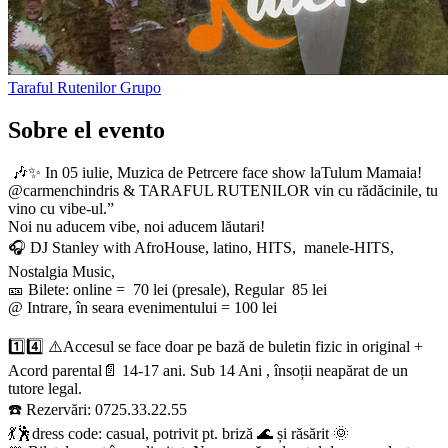
Taraful Rutenilor
Grupo
Sobre el evento
🎶✨ In 05 iulie, Muzica de Petrcere face show laTulum Mamaia!
@carmenchindris & TARAFUL RUTENILOR vin cu rădăcinile, tu
vino cu vibe-ul.”
Noi nu aducem vibe, noi aducem lăutari!
​🎧 DJ Stanley with AfroHouse, latino, HITS, manele-HITS,
Nostalgia Music,
🎫 Bilete: online = 70 lei (presale), Regular 85 lei
@ Intrare, în seara evenimentului = 100 lei
1️⃣4️⃣ ⚠️Accesul se face doar pe bază de buletin fizic in original +
Acord parental📄 14-17 ani. Sub 14 Ani , însoții neapărat de un
tutore legal.
☎️ Rezervări: 0725.33.22.55
💃🕺dress code: casual, potrivit pt. briză 🌊 și răsărit 🌞