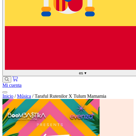
es
▾
Mi cuenta
Inicio
/
Música
/
Taraful Rutenilor X Tulum Mamamia