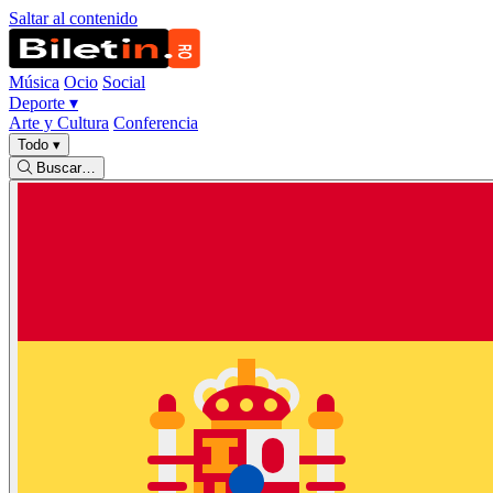
Saltar al contenido
Música
Ocio
Social
Deporte
▾
Arte y Cultura
Conferencia
Todo
▾
Buscar…