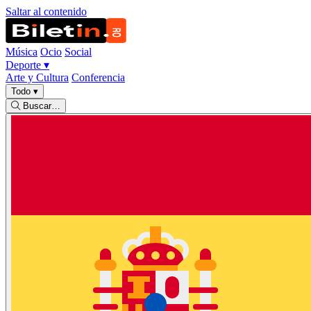
Saltar al contenido
Música
Ocio
Social
Deporte
▾
Arte y Cultura
Conferencia
Todo
▾
Buscar…