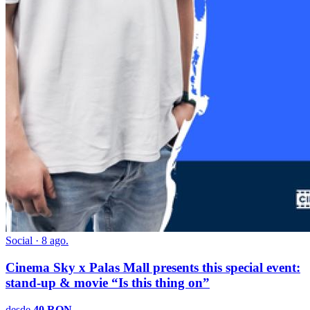
Social · 8 ago.
Cinema Sky x Palas Mall presents this special event:
stand-up & movie “Is this thing on”
desde
40 RON