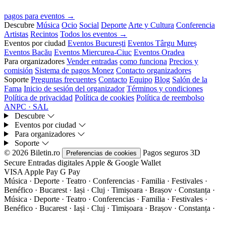
pagos para eventos →
Descubre
Música
Ocio
Social
Deporte
Arte y Cultura
Conferencia
Artistas
Recintos
Todos los eventos →
Eventos por ciudad
Eventos București
Eventos Târgu Mureș
Eventos Bacău
Eventos Miercurea-Ciuc
Eventos Oradea
Para organizadores
Vender entradas
como funciona
Precios y
comisión
Sistema de pagos Monez
Contacto organizadores
Soporte
Preguntas frecuentes
Contacto
Equipo
Blog
Salón de la
Fama
Inicio de sesión del organizador
Términos y condiciones
Política de privacidad
Política de cookies
Política de reembolso
ANPC · SAL
Descubre
Eventos por ciudad
Para organizadores
Soporte
© 2026 Biletin.ro
Pagos seguros
3D
Preferencias de cookies
Secure
Entradas digitales
Apple & Google Wallet
VISA
Apple Pay
G
Pay
Música · Deporte · Teatro · Conferencias · Familia · Festivales ·
Benéfico · Bucarest · Iași · Cluj · Timișoara · Brașov · Constanța ·
Música · Deporte · Teatro · Conferencias · Familia · Festivales ·
Benéfico · Bucarest · Iași · Cluj · Timișoara · Brașov · Constanța ·