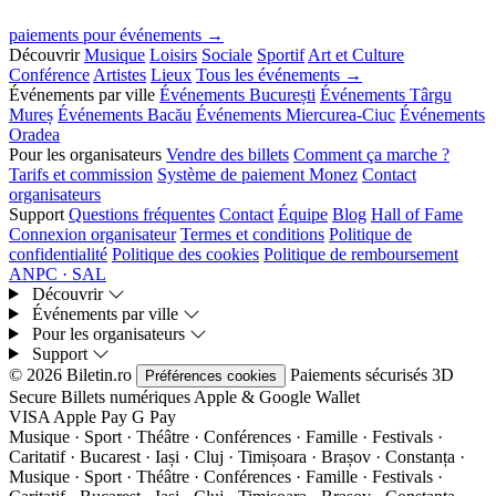
paiements pour événements →
Découvrir
Musique
Loisirs
Sociale
Sportif
Art et Culture
Conférence
Artistes
Lieux
Tous les événements →
Événements par ville
Événements București
Événements Târgu
Mureș
Événements Bacău
Événements Miercurea-Ciuc
Événements
Oradea
Pour les organisateurs
Vendre des billets
Comment ça marche ?
Tarifs et commission
Système de paiement Monez
Contact
organisateurs
Support
Questions fréquentes
Contact
Équipe
Blog
Hall of Fame
Connexion organisateur
Termes et conditions
Politique de
confidentialité
Politique des cookies
Politique de remboursement
ANPC · SAL
Découvrir
Événements par ville
Pour les organisateurs
Support
© 2026 Biletin.ro
Paiements sécurisés
3D
Préférences cookies
Secure
Billets numériques
Apple & Google Wallet
VISA
Apple Pay
G
Pay
Musique · Sport · Théâtre · Conférences · Famille · Festivals ·
Caritatif · Bucarest · Iași · Cluj · Timișoara · Brașov · Constanța ·
Musique · Sport · Théâtre · Conférences · Famille · Festivals ·