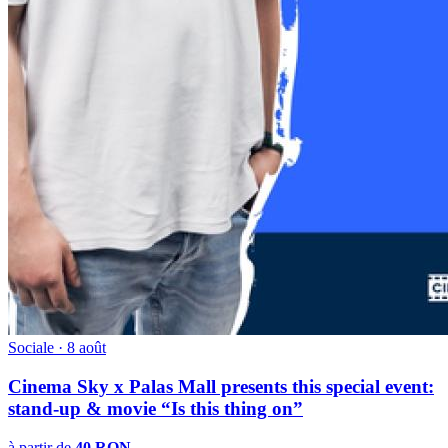
Sociale · 8 août
Cinema Sky x Palas Mall presents this special event:
stand-up & movie “Is this thing on”
à partir de
40 RON