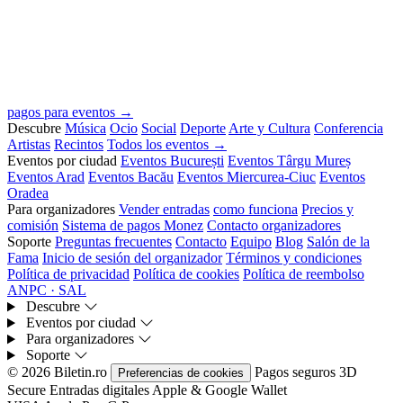
pagos para eventos →
Descubre
Música
Ocio
Social
Deporte
Arte y Cultura
Conferencia
Artistas
Recintos
Todos los eventos →
Eventos por ciudad
Eventos București
Eventos Târgu Mureș
Eventos Arad
Eventos Bacău
Eventos Miercurea-Ciuc
Eventos
Oradea
Para organizadores
Vender entradas
como funciona
Precios y
comisión
Sistema de pagos Monez
Contacto organizadores
Soporte
Preguntas frecuentes
Contacto
Equipo
Blog
Salón de la
Fama
Inicio de sesión del organizador
Términos y condiciones
Política de privacidad
Política de cookies
Política de reembolso
ANPC · SAL
Descubre
Eventos por ciudad
Para organizadores
Soporte
© 2026 Biletin.ro
Pagos seguros
3D
Preferencias de cookies
Secure
Entradas digitales
Apple & Google Wallet