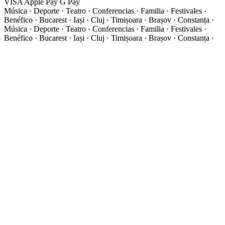
VISA
Apple Pay
G
Pay
Música · Deporte · Teatro · Conferencias · Familia · Festivales ·
Benéfico · Bucarest · Iași · Cluj · Timișoara · Brașov · Constanța ·
Música · Deporte · Teatro · Conferencias · Familia · Festivales ·
Benéfico · Bucarest · Iași · Cluj · Timișoara · Brașov · Constanța ·