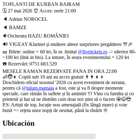
TOPLANTI DE KURBAN BAIRAM
🗓 27 mai 2026 ⏰️ Acces: orele 21:00
🔈 Adrian NOROCEL
🔈 BAMZE
🔉Orchestra HAZU ROMÂNIEI
🔊 VIGEAY Klarinet și multeee alteee surprizeee pregătiteee 🎊🎉
🎫 Bilete: online = 60 lei, în nr. limitat
@
livetickets.ro
-> ulterior 80-
>100 lei (link in bio). La intrare, în seara evenimentului = 120 lei
☎️ Rezervări: 0751.683.529
MESELE RAMAN REZERVATE PANA IN ORA 22:00
👶🧒👧 Copiii sub 10 ani au acces gratuit 👨‍👩‍👧‍👦
Deschidem oficial sezonul '2026 cu acest eveniment de neratat,
pentru că
@tulum.mamaia
a fost, este şi va fi despre momente
speciale, care rămân în suflete și în amintiri !!! Vino cu familia și cu
prietenii și hai să ne distrăm cum doar noi știm să o facem 🤩😉😎
P.S: Artiști de top, locație nou amenajată (fix lângă mare) și voie
bună => rețeta unor nopți de neuitat, până la răsărit 🌞
Ubicación