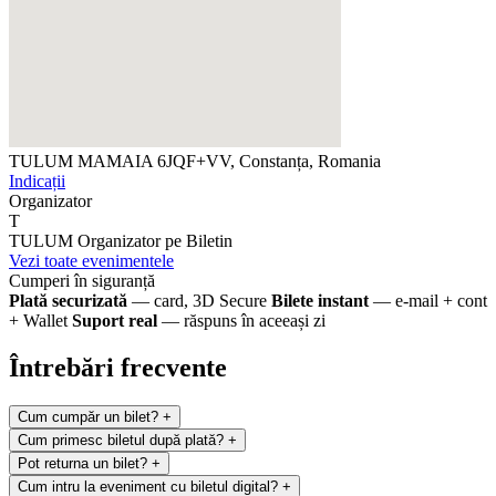
TULUM MAMAIA
6JQF+VV, Constanța, Romania
Indicații
Organizator
T
TULUM
Organizator pe Biletin
Vezi toate evenimentele
Cumperi în siguranță
Plată securizată
— card, 3D Secure
Bilete instant
— e-mail + cont
+ Wallet
Suport real
— răspuns în aceeași zi
Întrebări frecvente
Cum cumpăr un bilet?
+
Cum primesc biletul după plată?
+
Pot returna un bilet?
+
Cum intru la eveniment cu biletul digital?
+