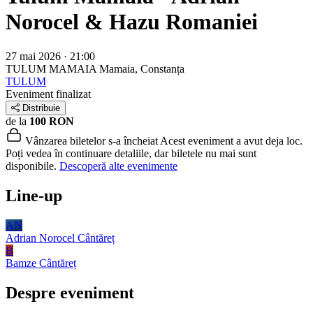
Norocel & Hazu Romaniei
27 mai 2026 · 21:00
TULUM MAMAIA
Mamaia, Constanța
TULUM
Eveniment finalizat
Distribuie
de la
100 RON
Vânzarea biletelor s-a încheiat
Acest eveniment a avut deja loc.
Poți vedea în continuare detaliile, dar biletele nu mai sunt
disponibile.
Descoperă alte evenimente
Line-up
AN
Adrian Norocel
Cântăreț
B
Bamze
Cântăreț
Despre eveniment