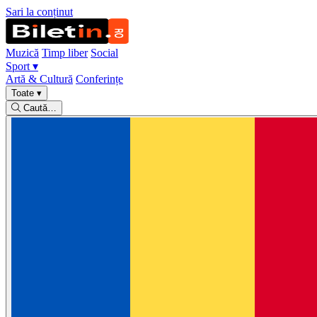
Sari la conținut
Muzică
Timp liber
Social
Sport
▾
Artă & Cultură
Conferințe
Toate
▾
Caută…