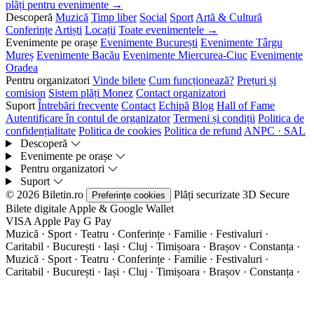
plăți pentru evenimente →
Descoperă
Muzică
Timp liber
Social
Sport
Artă & Cultură
Conferințe
Artiști
Locații
Toate evenimentele →
Evenimente pe orașe
Evenimente București
Evenimente Târgu
Mureș
Evenimente Bacău
Evenimente Miercurea-Ciuc
Evenimente
Oradea
Pentru organizatori
Vinde bilete
Cum funcționează?
Prețuri și
comision
Sistem plăți Monez
Contact organizatori
Suport
Întrebări frecvente
Contact
Echipă
Blog
Hall of Fame
Autentificare în contul de organizator
Termeni și condiții
Politica de
confidențialitate
Politica de cookies
Politica de refund
ANPC · SAL
Descoperă
Evenimente pe orașe
Pentru organizatori
Suport
© 2026 Biletin.ro
Plăți securizate
3D Secure
Preferințe cookies
Bilete digitale
Apple & Google Wallet
VISA
Apple Pay
G
Pay
Muzică · Sport · Teatru · Conferințe · Familie · Festivaluri ·
Caritabil · București · Iași · Cluj · Timișoara · Brașov · Constanța ·
Muzică · Sport · Teatru · Conferințe · Familie · Festivaluri ·
Caritabil · București · Iași · Cluj · Timișoara · Brașov · Constanța ·