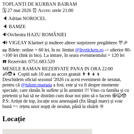
TOPLANTI DE KURBAN BAIRAM
🗓 27 mai 2026 ⏰️ Acces: orele 21:00
🔈 Adrian NOROCEL
🔈 BAMZE
🔉Orchestra HAZU ROMÂNIEI
🔊 VIGEAY Klarinet și multeee alteee surprizeee pregătiteee 🎊🎉
🎫 Bilete: online = 60 lei, în nr. limitat
@
livetickets.ro
-> ulterior 80-
>100 lei (link in bio). La intrare, în seara evenimentului = 120 lei
☎️ Rezervări: 0751.683.529
MESELE RAMAN REZERVATE PANA IN ORA 22:00
👶🧒👧 Copiii sub 10 ani au acces gratuit 👨‍👩‍👧‍👦
Deschidem oficial sezonul '2026 cu acest eveniment de neratat,
pentru că
@tulum.mamaia
a fost, este şi va fi despre momente
speciale, care rămân în suflete și în amintiri !!! Vino cu familia și cu
prietenii și hai să ne distrăm cum doar noi știm să o facem 🤩😉😎
P.S: Artiști de top, locație nou amenajată (fix lângă mare) și voie
bună => rețeta unor nopți de neuitat, până la răsărit 🌞
Locație