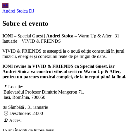
AS
Andrei Stoica
DJ
Sobre el evento
IONI
– Special Guest |
Andrei Stoica
– Warm Up & After | 31
Ianuarie | VIVID & FRIENDS
VIVID & FRIENDS te așteaptă la o nouă ediție construită în jurul
muzicii, energiei și conexiunii reale de pe ringul de dans.
IONI revine la VIVID & FRIENDS ca Special Guest, iar
Andrei Stoica va construi vibe-ul serii cu Warm Up & After,
pentru un parcurs muzical complet, de la început până la final.
📍 Locație:
Bulevardul Profesor Dimitrie Mangeron 71,
Iași, România, 700050
📅 Sâmbătă , 31 ianuarie
🕒 Deschidere: 23:00
🔞 Acces:
16 ani însoțiți de tutore legal