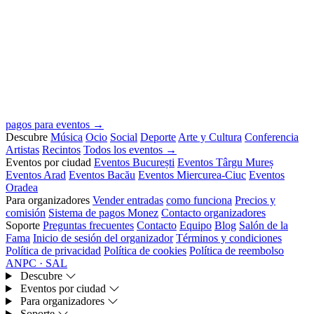
pagos para eventos →
Descubre
Música
Ocio
Social
Deporte
Arte y Cultura
Conferencia
Artistas
Recintos
Todos los eventos →
Eventos por ciudad
Eventos București
Eventos Târgu Mureș
Eventos Arad
Eventos Bacău
Eventos Miercurea-Ciuc
Eventos
Oradea
Para organizadores
Vender entradas
como funciona
Precios y
comisión
Sistema de pagos Monez
Contacto organizadores
Soporte
Preguntas frecuentes
Contacto
Equipo
Blog
Salón de la
Fama
Inicio de sesión del organizador
Términos y condiciones
Política de privacidad
Política de cookies
Política de reembolso
ANPC · SAL
Descubre
Eventos por ciudad
Para organizadores
Soporte