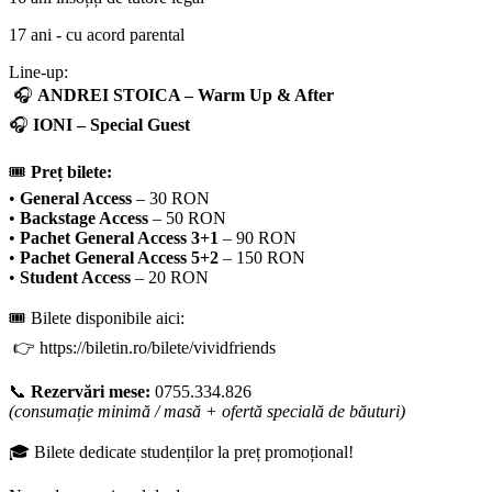
17 ani - cu acord parental
Line-up:
🎧
ANDREI STOICA – Warm Up & After
🎧
IONI – Special Guest
🎟️
Preț bilete:
•
General Access
– 30 RON
•
Backstage Access
– 50 RON
•
Pachet General Access 3+1
– 90 RON
•
Pachet General Access 5+2
– 150 RON
•
Student Access
– 20 RON
🎟️ Bilete disponibile aici:
👉 https://biletin.ro/bilete/vividfriends
📞
Rezervări mese:
0755.334.826
(consumație minimă / masă + ofertă specială de băuturi)
🎓 Bilete dedicate studenților la preț promoțional!