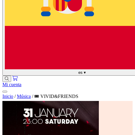
es
▾
Mi cuenta
Inicio
/
Música
/
🎟️ VIVID&FRIENDS