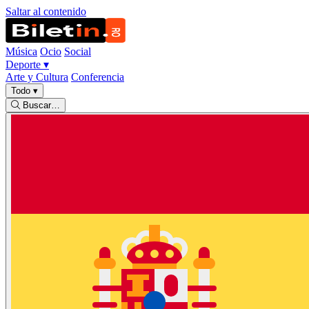
Saltar al contenido
Música
Ocio
Social
Deporte
▾
Arte y Cultura
Conferencia
Todo
▾
Buscar…