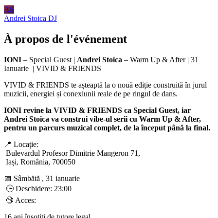
AS
Andrei Stoica
DJ
À propos de l'événement
IONI
– Special Guest |
Andrei Stoica
– Warm Up & After | 31
Ianuarie | VIVID & FRIENDS
VIVID & FRIENDS te așteaptă la o nouă ediție construită în jurul
muzicii, energiei și conexiunii reale de pe ringul de dans.
IONI revine la VIVID & FRIENDS ca Special Guest, iar
Andrei Stoica va construi vibe-ul serii cu Warm Up & After,
pentru un parcurs muzical complet, de la început până la final.
📍 Locație:
Bulevardul Profesor Dimitrie Mangeron 71,
Iași, România, 700050
📅 Sâmbătă , 31 ianuarie
🕒 Deschidere: 23:00
🔞 Acces:
16 ani însoțiți de tutore legal