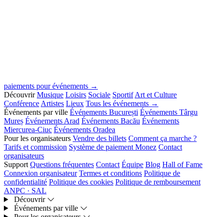
paiements pour événements →
Découvrir
Musique
Loisirs
Sociale
Sportif
Art et Culture
Conférence
Artistes
Lieux
Tous les événements →
Événements par ville
Événements București
Événements Târgu
Mureș
Événements Arad
Événements Bacău
Événements
Miercurea-Ciuc
Événements Oradea
Pour les organisateurs
Vendre des billets
Comment ça marche ?
Tarifs et commission
Système de paiement Monez
Contact
organisateurs
Support
Questions fréquentes
Contact
Équipe
Blog
Hall of Fame
Connexion organisateur
Termes et conditions
Politique de
confidentialité
Politique des cookies
Politique de remboursement
ANPC · SAL
Découvrir
Événements par ville
Pour les organisateurs