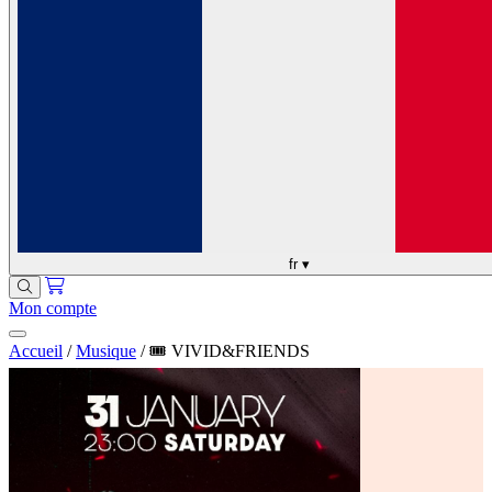
fr
▾
Mon compte
Accueil
/
Musique
/
🎟️ VIVID&FRIENDS