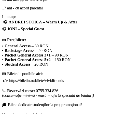
17 ani - cu acord parental
Line-up:
🎧
ANDREI STOICA – Warm Up & After
🎧
IONI – Special Guest
🎟️
Preț bilete:
•
General Access
– 30 RON
•
Backstage Access
– 50 RON
•
Pachet General Access 3+1
– 90 RON
•
Pachet General Access 5+2
– 150 RON
•
Student Access
– 20 RON
🎟️ Bilete disponibile aici:
👉 https://biletin.ro/bilete/vividfriends
📞
Rezervări mese:
0755.334.826
(consumație minimă / masă + ofertă specială de băuturi)
🎓 Bilete dedicate studenților la preț promoțional!