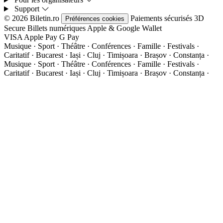
Support
© 2026 Biletin.ro
Paiements sécurisés
3D
Préférences cookies
Secure
Billets numériques
Apple & Google Wallet
VISA
Apple Pay
G
Pay
Musique · Sport · Théâtre · Conférences · Famille · Festivals ·
Caritatif · Bucarest · Iași · Cluj · Timișoara · Brașov · Constanța ·
Musique · Sport · Théâtre · Conférences · Famille · Festivals ·
Caritatif · Bucarest · Iași · Cluj · Timișoara · Brașov · Constanța ·