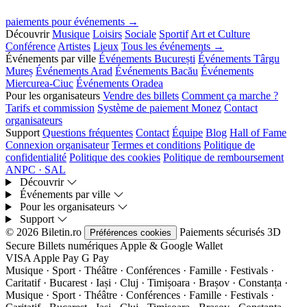
paiements pour événements →
Découvrir
Musique
Loisirs
Sociale
Sportif
Art et Culture
Conférence
Artistes
Lieux
Tous les événements →
Événements par ville
Événements București
Événements Târgu
Mureș
Événements Arad
Événements Bacău
Événements
Miercurea-Ciuc
Événements Oradea
Pour les organisateurs
Vendre des billets
Comment ça marche ?
Tarifs et commission
Système de paiement Monez
Contact
organisateurs
Support
Questions fréquentes
Contact
Équipe
Blog
Hall of Fame
Connexion organisateur
Termes et conditions
Politique de
confidentialité
Politique des cookies
Politique de remboursement
ANPC · SAL
Découvrir
Événements par ville
Pour les organisateurs
Support
© 2026 Biletin.ro
Paiements sécurisés
3D
Préférences cookies
Secure
Billets numériques
Apple & Google Wallet
VISA
Apple Pay
G
Pay
Musique · Sport · Théâtre · Conférences · Famille · Festivals ·
Caritatif · Bucarest · Iași · Cluj · Timișoara · Brașov · Constanța ·
Musique · Sport · Théâtre · Conférences · Famille · Festivals ·