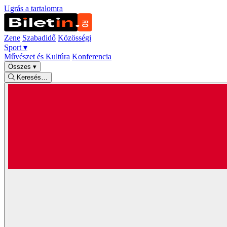
Ugrás a tartalomra
Zene
Szabadidő
Közösségi
Sport
▾
Művészet és Kultúra
Konferencia
Összes
▾
Keresés…