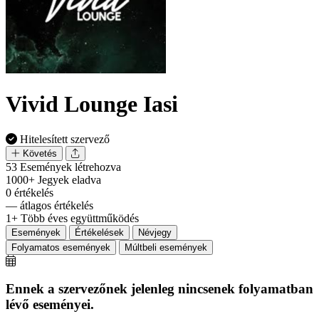
Vivid Lounge Iasi
Hitelesített szervező
Követés
53
Események létrehozva
1000+
Jegyek eladva
0
értékelés
—
átlagos értékelés
1+
Több éves együttműködés
Események
Értékelések
Névjegy
Folyamatos események
Múltbeli események
Ennek a szervezőnek jelenleg nincsenek folyamatban
lévő eseményei.