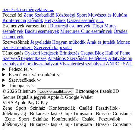
fizetések eseményekhez →
Fedezd fel
Zene
Szabadidő
Közösségi
Sport
Művészet és Kultúra
Konferencia
Előadók
Helyszínek
Összes esemény →
Események városonként
București események
Târgu Mureș
események
Bacău események
Miercurea-Ciuc események
Oradea
események
Szervezőknek
Jegyeladás
Hogyan működik
Árak és jutalék
Monez
fizetési rendszer
Szervezői kapcsolat
Támogatás
Gyakori kérdések
Érintkezés
Csapat
Blog
Hall of Fame
Szervező bejelentkezés
Általános Szerződési Feltételek
Adatvédelmi
szabályzat
Cookie-szabályzat
Visszatérítési szabályzat
ANPC · SAL
Fedezd fel
Események városonként
Szervezőknek
Támogatás
© 2026 Biletin.ro
Biztonságos fizetés
3D
Cookie-beállítások
Secure
Digitális jegyek
Apple & Google Wallet
VISA
Apple Pay
G
Pay
Zene · Sport · Színház · Konferenciák · Család · Fesztiválok ·
Jótékonyság · Bukarest · Iași · Cluj · Timișoara · Brassó · Constanța
·
Zene · Sport · Színház · Konferenciák · Család · Fesztiválok ·
Jótékonyság · Bukarest · Iași · Cluj · Timișoara · Brassó · Constanța
·