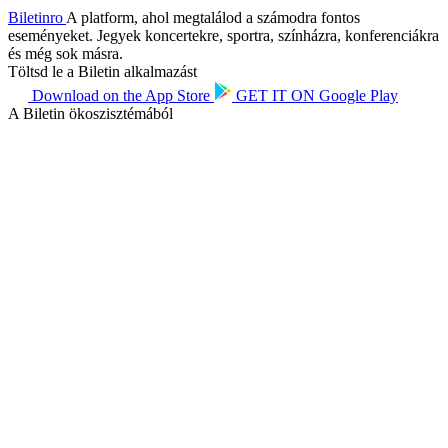
Biletin
ro
A platform, ahol megtalálod a számodra fontos
eseményeket. Jegyek koncertekre, sportra, színházra, konferenciákra
és még sok másra.
Töltsd le a Biletin alkalmazást
Download on the
App Store
GET IT ON
Google Play
A Biletin ökoszisztémából