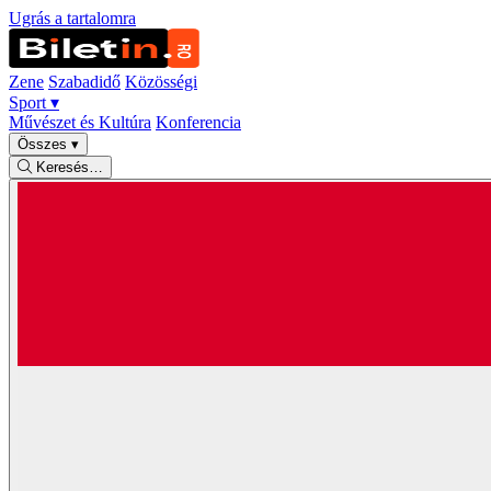
Ugrás a tartalomra
Zene
Szabadidő
Közösségi
Sport
▾
Művészet és Kultúra
Konferencia
Összes
▾
Keresés…