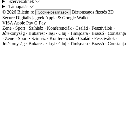
Szervezőknek
Támogatás
© 2026 Biletin.ro
Biztonságos fizetés
3D
Cookie-beállítások
Secure
Digitális jegyek
Apple & Google Wallet
VISA
Apple Pay
G
Pay
Zene · Sport · Színház · Konferenciák · Család · Fesztiválok ·
Jótékonyság · Bukarest · Iași · Cluj · Timișoara · Brassó · Constanța
·
Zene · Sport · Színház · Konferenciák · Család · Fesztiválok ·
Jótékonyság · Bukarest · Iași · Cluj · Timișoara · Brassó · Constanța
·