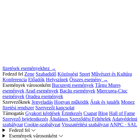
fizetések eseményekhez →
Fedezd fel
Zene
Szabadidő
Közösségi
Sport
Művészet és Kultúra
Konferencia
Előadók
Helyszínek
Összes esemény →
Események városonként
București események
Târgu Mureș
események
Arad események
Bacău események
Miercurea-Ciuc
események
Oradea események
Szervezőknek
Jegyeladás
Hogyan működik
Árak és jutalék
Monez
fizetési rendszer
Szervezői kapcsolat
Támogatás
Gyakori kérdések
Érintkezés
Csapat
Blog
Hall of Fame
Szervező bejelentkezés
Általános Szerződési Feltételek
Adatvédelmi
szabályzat
Cookie-szabályzat
Visszatérítési szabályzat
ANPC · SAL
Fedezd fel
Események városonként