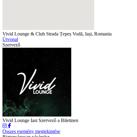
Vivid Lounge & Club
Strada Țepeș Vodă, Iași, Romania
Útvonal
Szervező
Vivid Lounge Iasi
Szervező a Biletinen
Összes esemény megtekintése
Biztonságosan vásárolsz