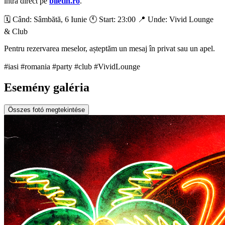
intră direct pe
biletin.ro
.
🗓️ Când: Sâmbătă, 6 Iunie 🕚 Start: 23:00 📍 Unde: Vivid Lounge
& Club
Pentru rezervarea meselor, așteptăm un mesaj în privat sau un apel.
#iasi #romania #party #club #VividLounge
Esemény galéria
Összes fotó megtekintése