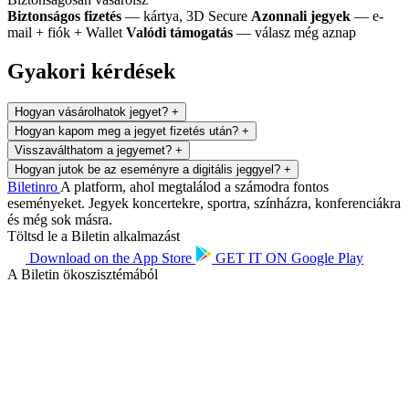
Biztonságos fizetés
— kártya, 3D Secure
Azonnali jegyek
— e-
mail + fiók + Wallet
Valódi támogatás
— válasz még aznap
Gyakori kérdések
Hogyan vásárolhatok jegyet?
+
Hogyan kapom meg a jegyet fizetés után?
+
Visszaválthatom a jegyemet?
+
Hogyan jutok be az eseményre a digitális jeggyel?
+
Biletin
ro
A platform, ahol megtalálod a számodra fontos
eseményeket. Jegyek koncertekre, sportra, színházra, konferenciákra
és még sok másra.
Töltsd le a Biletin alkalmazást
Download on the
App Store
GET IT ON
Google Play
A Biletin ökoszisztémából