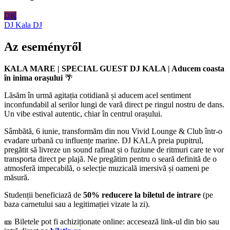
DK
DJ Kala
DJ
Az eseményről
KALA MARE | SPECIAL GUEST DJ KALA | Aducem coasta
în inima orașului
🌴
Lăsăm în urmă agitația cotidiană și aducem acel sentiment
inconfundabil al serilor lungi de vară direct pe ringul nostru de dans.
Un vibe estival autentic, chiar în centrul orașului.
Sâmbătă, 6 iunie, transformăm din nou Vivid Lounge & Club într-o
evadare urbană cu influențe marine. DJ KALA preia pupitrul,
pregătit să livreze un sound rafinat și o fuziune de ritmuri care te vor
transporta direct pe plajă. Ne pregătim pentru o seară definită de o
atmosferă impecabilă, o selecție muzicală imersivă și oameni pe
măsură.
Studenții beneficiază de
50% reducere la biletul de intrare
(pe
baza carnetului sau a legitimației vizate la zi).
🎫 Biletele pot fi achiziționate online: accesează link-ul din bio sau