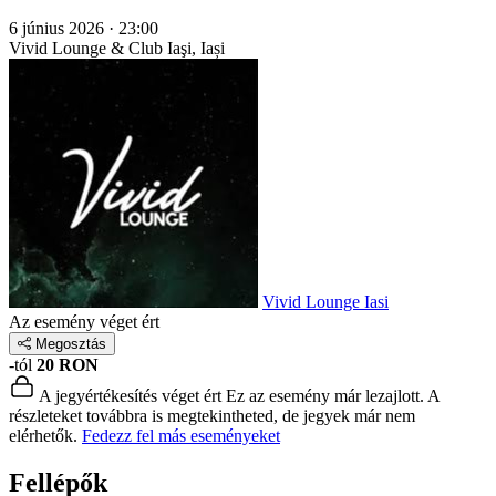
6 június 2026 · 23:00
Vivid Lounge & Club
Iaşi, Iași
Vivid Lounge Iasi
Az esemény véget ért
Megosztás
-tól
20 RON
A jegyértékesítés véget ért
Ez az esemény már lezajlott. A
részleteket továbbra is megtekintheted, de jegyek már nem
elérhetők.
Fedezz fel más eseményeket
Fellépők