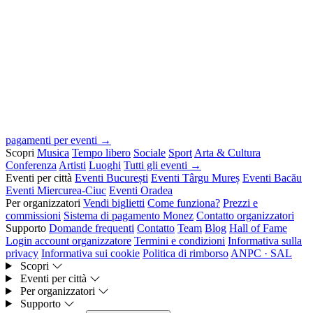
pagamenti per eventi →
Scopri
Musica
Tempo libero
Sociale
Sport
Arta & Cultura
Conferenza
Artisti
Luoghi
Tutti gli eventi →
Eventi per città
Eventi București
Eventi Târgu Mureș
Eventi Bacău
Eventi Miercurea-Ciuc
Eventi Oradea
Per organizzatori
Vendi biglietti
Come funziona?
Prezzi e
commissioni
Sistema di pagamento Monez
Contatto organizzatori
Supporto
Domande frequenti
Contatto
Team
Blog
Hall of Fame
Login account organizzatore
Termini e condizioni
Informativa sulla
privacy
Informativa sui cookie
Politica di rimborso
ANPC · SAL
Scopri
Eventi per città
Per organizzatori
Supporto