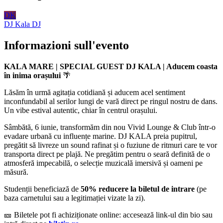
DK
DJ Kala
DJ
Informazioni sull'evento
KALA MARE | SPECIAL GUEST DJ KALA | Aducem coasta
în inima orașului
🌴
Lăsăm în urmă agitația cotidiană și aducem acel sentiment
inconfundabil al serilor lungi de vară direct pe ringul nostru de dans.
Un vibe estival autentic, chiar în centrul orașului.
Sâmbătă, 6 iunie, transformăm din nou Vivid Lounge & Club într-o
evadare urbană cu influențe marine. DJ KALA preia pupitrul,
pregătit să livreze un sound rafinat și o fuziune de ritmuri care te vor
transporta direct pe plajă. Ne pregătim pentru o seară definită de o
atmosferă impecabilă, o selecție muzicală imersivă și oameni pe
măsură.
Studenții beneficiază de
50% reducere la biletul de intrare
(pe
baza carnetului sau a legitimației vizate la zi).
🎫 Biletele pot fi achiziționate online: accesează link-ul din bio sau