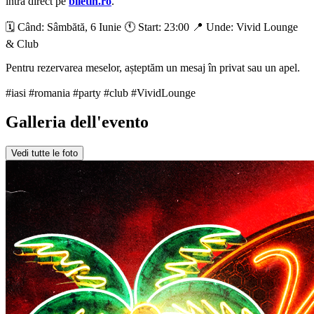
intră direct pe
biletin.ro
.
🗓️ Când: Sâmbătă, 6 Iunie 🕚 Start: 23:00 📍 Unde: Vivid Lounge
& Club
Pentru rezervarea meselor, așteptăm un mesaj în privat sau un apel.
#iasi #romania #party #club #VividLounge
Galleria dell'evento
Vedi tutte le foto