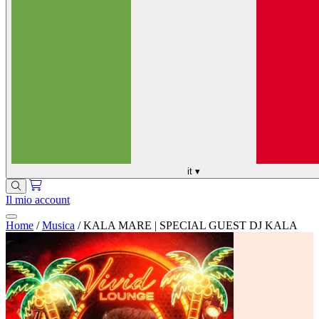
it
▾
Il mio account
Home
/
Musica
/
KALA MARE | SPECIAL GUEST DJ KALA