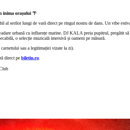
inima orașului
🌴
al serilor lungi de vară direct pe ringul nostru de dans. Un vibe estival
are urbană cu influențe marine. DJ KALA preia pupitrul, pregătit să liv
pecabilă, o selecție muzicală imersivă și oameni pe măsură.
carnetului sau a legitimației vizate la zi).
tră direct pe
biletin.ro
.
 Club