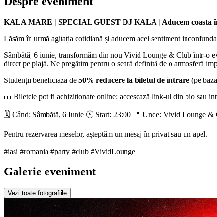
Despre eveniment
KALA MARE | SPECIAL GUEST DJ KALA | Aducem coasta în 
Lăsăm în urmă agitația cotidiană și aducem acel sentiment inconfundabil 
Sâmbătă, 6 iunie, transformăm din nou Vivid Lounge & Club într-o evad
direct pe plajă. Ne pregătim pentru o seară definită de o atmosferă im
Studenții beneficiază de
50% reducere la biletul de intrare
(pe baza 
🎫 Biletele pot fi achiziționate online: accesează link-ul din bio sau in
🗓️ Când: Sâmbătă, 6 Iunie 🕚 Start: 23:00 📍 Unde: Vivid Lounge &
Pentru rezervarea meselor, așteptăm un mesaj în privat sau un apel.
#iasi #romania #party #club #VividLounge
Galerie eveniment
Vezi toate fotografiile