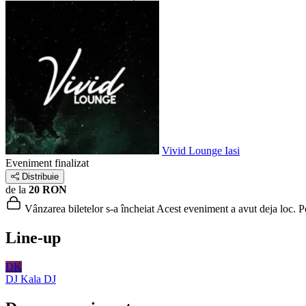
Vivid Lounge Iasi
Eveniment finalizat
Distribuie
de la
20 RON
Vânzarea biletelor s-a încheiat
Acest eveniment a avut deja loc. Poț
Line-up
DK
DJ Kala
DJ