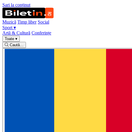
Sari la conținut
Muzică
Timp liber
Social
Sport
▾
Artă & Cultură
Conferințe
Toate
▾
Caută…