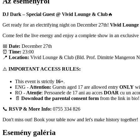
Az eseményről
DJ Dark – Special Guest @ Vivid Lounge
& Club
🔥
Get ready for an electrifying night on December 27th!
Vivid Lounge
Come feel the live energy and enjoy a complete show in an exclusive
📅
Date:
December 27th
⏰
Time:
23:00
📍
Location:
Vivid Lounge & Club (Bld. Prof. Dimitrie Mangeron Nr
⚠️
IMPORTANT ACCESS RULES:
This event is strictly
16+
.
ENG -
Attention:
Guests aged 17 are allowed entry
ONLY
wit
RO -
Atenție
: Persoanele de 17 ani au acces
DOAR
cu un aco
📄
Download the parental consent form
from the link in bio!
📞
RSVP & More Info:
0755 334 826
Don't miss out! Book your table now and let's make history together!
Esemény galéria