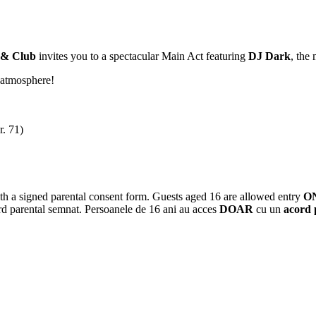
 & Club
invites you to a spectacular Main Act featuring
DJ Dark
, the
 atmosphere!
. 71)
h a signed parental consent form. Guests aged 16 are allowed entry
O
rd parental semnat. Persoanele de 16 ani au acces
DOAR
cu un
acord 