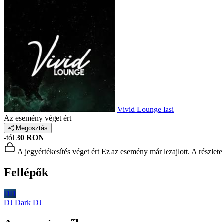
Vivid Lounge Iasi
Az esemény véget ért
Megosztás
-tól
30 RON
A jegyértékesítés véget ért
Ez az esemény már lezajlott. A részlet
Fellépők
DD
DJ Dark
DJ