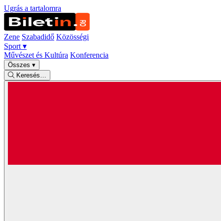
Ugrás a tartalomra
Zene
Szabadidő
Közösségi
Sport
▾
Művészet és Kultúra
Konferencia
Összes
▾
Keresés…