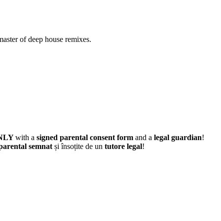
 master of deep house remixes.
NLY
with a
signed parental consent form
and a
legal guardian
!
parental semnat
și însoțite de un
tutore legal
!