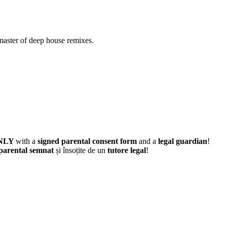
 master of deep house remixes.
NLY
with a
signed parental consent form
and a
legal guardian
!
parental semnat
și însoțite de un
tutore legal
!