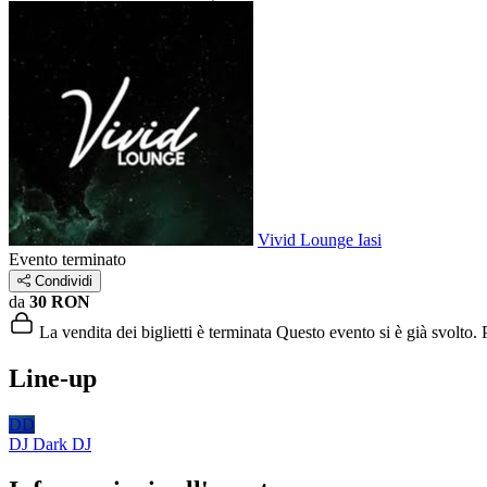
Vivid Lounge Iasi
Evento terminato
Condividi
da
30 RON
La vendita dei biglietti è terminata
Questo evento si è già svolto. P
Line-up
DD
DJ Dark
DJ