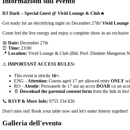
Informazioni sull'evento
DJ Dark – Special Guest @ Vivid Lounge
& Club
🔥
Get ready for an electrifying night on December 27th!
Vivid Lounge
Come feel the live energy and enjoy a complete show in an exclusive
📅
Date:
December 27th
⏰
Time:
23:00
📍
Location:
Vivid Lounge & Club (Bld. Prof. Dimitrie Mangeron Nr
⚠️
IMPORTANT ACCESS RULES:
This event is strictly
16+
.
ENG -
Attention:
Guests aged 17 are allowed entry
ONLY
wit
RO -
Atenție
: Persoanele de 17 ani au acces
DOAR
cu un aco
📄
Download the parental consent form
from the link in bio!
📞
RSVP & More Info:
0755 334 826
Don't miss out! Book your table now and let's make history together!
Galleria dell'evento