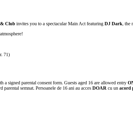
 & Club
invites you to a spectacular Main Act featuring
DJ Dark
, the
 atmosphere!
. 71)
h a signed parental consent form. Guests aged 16 are allowed entry
O
rd parental semnat. Persoanele de 16 ani au acces
DOAR
cu un
acord 