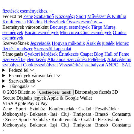
fizetések eseményekhez →
Fedezd fel
Zene
Szabadidő
Közösségi
Sport
Művészet és Kultúra
Konferencia
Előadók
Helyszínek
Összes esemény →
Események városonként
București események
Târgu Mureș
események
Bacău események
Miercurea-Ciuc események
Oradea
események
Szervezőknek
Jegyeladás
Hogyan működik
Árak és jutalék
Monez
fizetési rendszer
Szervezői kapcsolat
Támogatás
Gyakori kérdések
Érintkezés
Csapat
Blog
Hall of Fame
Szervező bejelentkezés
Általános Szerződési Feltételek
Adatvédelmi
szabályzat
Cookie-szabályzat
Visszatérítési szabályzat
ANPC · SAL
Fedezd fel
Események városonként
Szervezőknek
Támogatás
© 2026 Biletin.ro
Biztonságos fizetés
3D
Cookie-beállítások
Secure
Digitális jegyek
Apple & Google Wallet
VISA
Apple Pay
G
Pay
Zene · Sport · Színház · Konferenciák · Család · Fesztiválok ·
Jótékonyság · Bukarest · Iași · Cluj · Timișoara · Brassó · Constanța
·
Zene · Sport · Színház · Konferenciák · Család · Fesztiválok ·
Jótékonyság · Bukarest · Iași · Cluj · Timișoara · Brassó · Constanța
·