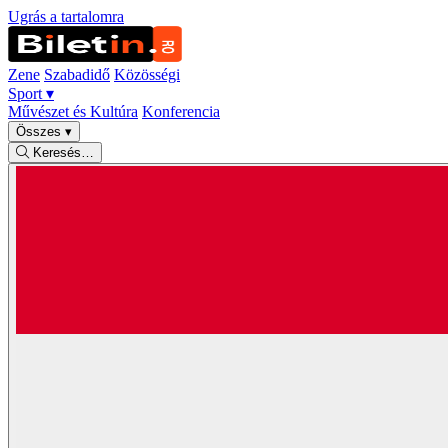
Ugrás a tartalomra
Zene
Szabadidő
Közösségi
Sport
▾
Művészet és Kultúra
Konferencia
Összes
▾
Keresés…