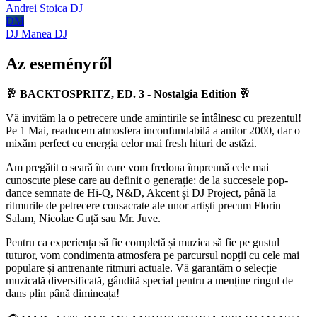
Andrei Stoica
DJ
DM
DJ Manea
DJ
Az eseményről
🥂 BACKTOSPRITZ, ED. 3 - Nostalgia Edition 🥂
Vă invităm la o petrecere unde amintirile se întâlnesc cu prezentul!
Pe 1 Mai, readucem atmosfera inconfundabilă a anilor 2000, dar o
mixăm perfect cu energia celor mai fresh hituri de astăzi.
Am pregătit o seară în care vom fredona împreună cele mai
cunoscute piese care au definit o generație: de la succesele pop-
dance semnate de Hi-Q, N&D, Akcent și DJ Project, până la
ritmurile de petrecere consacrate ale unor artiști precum Florin
Salam, Nicolae Guță sau Mr. Juve.
Pentru ca experiența să fie completă și muzica să fie pe gustul
tuturor, vom condimenta atmosfera pe parcursul nopții cu cele mai
populare și antrenante ritmuri actuale. Vă garantăm o selecție
muzicală diversificată, gândită special pentru a menține ringul de
dans plin până dimineața!