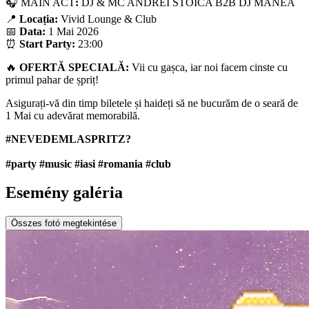
🎧 MAIN ACT
:
DJ & MC ANDREI STOICA B2B DJ MANEA
📍
Locația:
Vivid Lounge & Club
📅
Data:
1 Mai 2026
⏰
Start Party:
23:00
🔥
OFERTĂ SPECIALĂ:
Vii cu gașca, iar noi facem cinste cu
primul pahar de șpriț!
Asigurați-vă din timp biletele și haideți să ne bucurăm de o seară de
1 Mai cu adevărat memorabilă.
#NEVEDEMLASPRITZ?
#party #music #iasi #romania #club
Esemény galéria
Összes fotó megtekintése