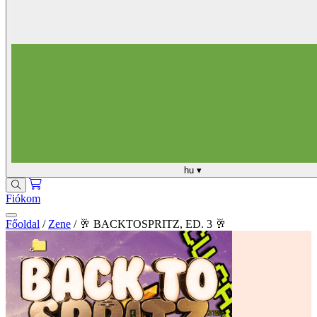
hu
▾
Fiókom
Főoldal
/
Zene
/
🥂 BACKTOSPRITZ, ED. 3 🥂