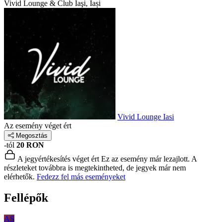
Vivid Lounge & Club
Iaşi, Iași
Vivid Lounge Iasi
Az esemény véget ért
Megosztás
-tól
20 RON
A jegyértékesítés véget ért
Ez az esemény már lezajlott. A
részleteket továbbra is megtekintheted, de jegyek már nem
elérhetők.
Fedezz fel más eseményeket
Fellépők
AS