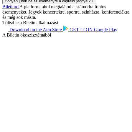
Hogyan jutok be az eseményre a digitális jeggyel?
+
Biletin
ro
A platform, ahol megtalálod a számodra fontos
eseményeket. Jegyek koncertekre, sportra, színházra, konferenciákra
és még sok másra.
Töltsd le a Biletin alkalmazást
Download on the
App Store
GET IT ON
Google Play
A Biletin ökoszisztémából