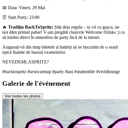
📅 Data: Vineri, 29 Mai
⏰ Start Party: 23:00
🔥
Tradiția BackToSpritz:
Știți deja regula – tu vii cu gașca, iar
noi dăm primul pahar! V-am pregătit clasicele Welcome Drinks ;) ca
să intrăm direct în atmosfera de party încă de la intrare.
Asigurați-vă din timp biletele și haideți să ne bucurăm de o seară
epică înainte de haosul examenelor.
NEVEDEMLASPRITZ?
#backtospritz #sesiwarmup #party #iasi #studentlife #vividlounge
Galerie de l'événement
Voir toutes les photos