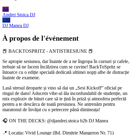
AS
Andrei Stoica
DJ
DM
DJ Manea
DJ
À propos de l'événement
📕 BACKTOSPRITZ - ANTISTRESIUNE 📕
Se apropie sesiunea, dar înainte de a ne îngropa în cursuri și cafele,
trebuie să ne facem încălzirea cum se cuvine! BackToSpritz se
întoarce cu o ediție specială dedicată ultimei nopți albe de distracție
înainte de examene.
Lasă stresul deoparte și vino să dai un „Sesi Kickoff” oficial pe
ringul de dans! Aducem vibe-ul ăla inconfundabil de studenție, un
mix exploziv de hituri care să te țină în priză și atmosfera perfectă
pentru a te descărca de toată presiunea. Ne antrenăm pentru
maratonul de învățat cu o petrecere până dimineața!
🎧 ON THE DECKS: @djandrei.stoica b2b DJ Manea
📍 Locația: Vivid Lounge (Bd. Dimitrie Mangeron Nr. 71)