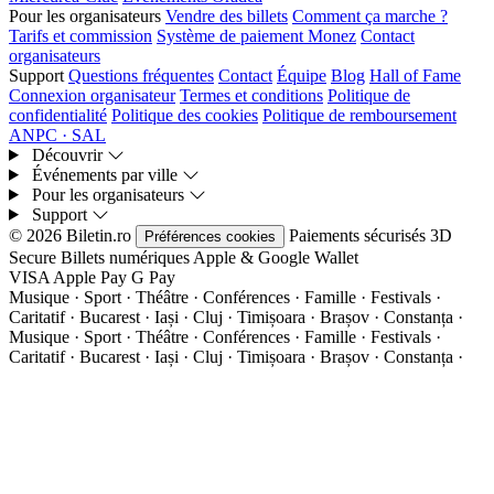
Pour les organisateurs
Vendre des billets
Comment ça marche ?
Tarifs et commission
Système de paiement Monez
Contact
organisateurs
Support
Questions fréquentes
Contact
Équipe
Blog
Hall of Fame
Connexion organisateur
Termes et conditions
Politique de
confidentialité
Politique des cookies
Politique de remboursement
ANPC · SAL
Découvrir
Événements par ville
Pour les organisateurs
Support
© 2026 Biletin.ro
Paiements sécurisés
3D
Préférences cookies
Secure
Billets numériques
Apple & Google Wallet
VISA
Apple Pay
G
Pay
Musique · Sport · Théâtre · Conférences · Famille · Festivals ·
Caritatif · Bucarest · Iași · Cluj · Timișoara · Brașov · Constanța ·
Musique · Sport · Théâtre · Conférences · Famille · Festivals ·
Caritatif · Bucarest · Iași · Cluj · Timișoara · Brașov · Constanța ·