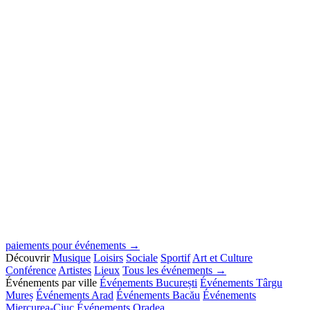
paiements pour événements →
Découvrir
Musique
Loisirs
Sociale
Sportif
Art et Culture
Conférence
Artistes
Lieux
Tous les événements →
Événements par ville
Événements București
Événements Târgu
Mureș
Événements Arad
Événements Bacău
Événements
Miercurea-Ciuc
Événements Oradea