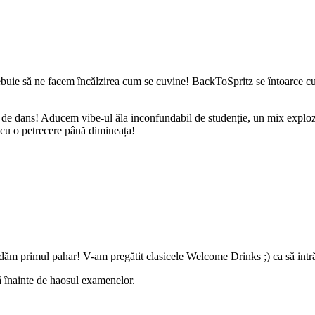
rebuie să ne facem încălzirea cum se cuvine! BackToSpritz se întoarce cu o
 de dans! Aducem vibe-ul ăla inconfundabil de studenție, un mix exploziv 
 cu o petrecere până dimineața!
oi dăm primul pahar! V-am pregătit clasicele Welcome Drinks ;) ca să intră
ă înainte de haosul examenelor.