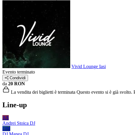
Vivid Lounge Iasi
Evento terminato
Condividi
da
20 RON
La vendita dei biglietti è terminata
Questo evento si è già svolto. P
Line-up
AS
Andrei Stoica
DJ
DM
DJ Manea
DJ