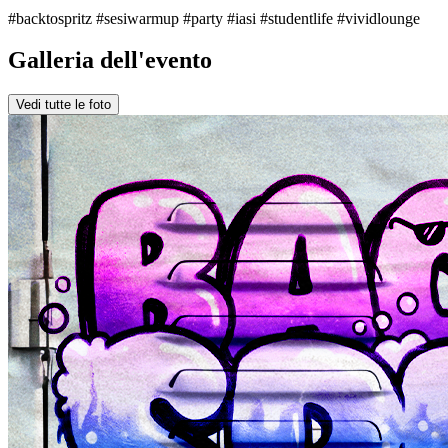
#backtospritz #sesiwarmup #party #iasi #studentlife #vividlounge
Galleria dell'evento
Vedi tutte le foto