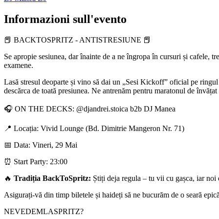
Informazioni sull'evento
📕 BACKTOSPRITZ - ANTISTRESIUNE 📕
Se apropie sesiunea, dar înainte de a ne îngropa în cursuri și cafele, t
examene.
Lasă stresul deoparte și vino să dai un „Sesi Kickoff” oficial pe ringul
descărca de toată presiunea. Ne antrenăm pentru maratonul de învățat
🎧 ON THE DECKS: @djandrei.stoica b2b DJ Manea
📍 Locația: Vivid Lounge (Bd. Dimitrie Mangeron Nr. 71)
📅 Data: Vineri, 29 Mai
⏰ Start Party: 23:00
🔥
Tradiția BackToSpritz:
Știți deja regula – tu vii cu gașca, iar n
Asigurați-vă din timp biletele și haideți să ne bucurăm de o seară epic
NEVEDEMLASPRITZ?