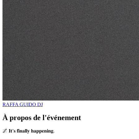
RAFFA GUIDO
DJ
À propos de l'événement
🌌 𝐈𝐭’𝐬 𝐟𝐢𝐧𝐚𝐥𝐥𝐲 𝐡𝐚𝐩𝐩𝐞𝐧𝐢𝐧𝐠.