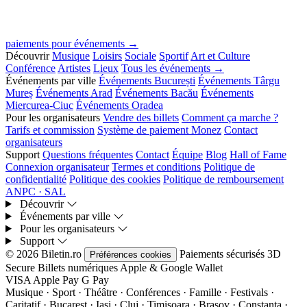
paiements pour événements →
Découvrir
Musique
Loisirs
Sociale
Sportif
Art et Culture
Conférence
Artistes
Lieux
Tous les événements →
Événements par ville
Événements București
Événements Târgu
Mureș
Événements Arad
Événements Bacău
Événements
Miercurea-Ciuc
Événements Oradea
Pour les organisateurs
Vendre des billets
Comment ça marche ?
Tarifs et commission
Système de paiement Monez
Contact
organisateurs
Support
Questions fréquentes
Contact
Équipe
Blog
Hall of Fame
Connexion organisateur
Termes et conditions
Politique de
confidentialité
Politique des cookies
Politique de remboursement
ANPC · SAL
Découvrir
Événements par ville
Pour les organisateurs
Support
© 2026 Biletin.ro
Paiements sécurisés
3D
Préférences cookies
Secure
Billets numériques
Apple & Google Wallet
VISA
Apple Pay
G
Pay
Musique · Sport · Théâtre · Conférences · Famille · Festivals ·
Caritatif · Bucarest · Iași · Cluj · Timișoara · Brașov · Constanța ·