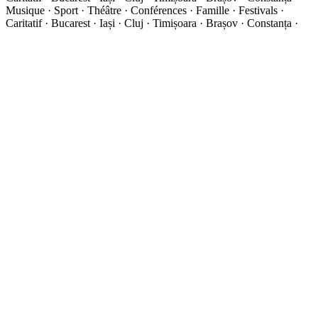
Musique · Sport · Théâtre · Conférences · Famille · Festivals ·
Caritatif · Bucarest · Iași · Cluj · Timișoara · Brașov · Constanța ·