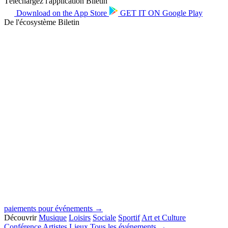
Téléchargez l'application Biletin
Download on the
App Store
GET IT ON
Google Play
De l'écosystème Biletin
paiements pour événements →
Découvrir
Musique
Loisirs
Sociale
Sportif
Art et Culture
Conférence
Artistes
Lieux
Tous les événements →