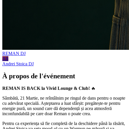
REMAN
DJ
AS
Andrei Stoica
DJ
À propos de l'événement
REMAN IS BACK la Vivid Lounge & Club!
🔥
Sâmbătă, 21 Martie, ne reîntâlnim pe ringul de dans pentru o noapte
cu adevărat specială. Așteptarea a luat sfârșit: pregătește-te pentru
energie pură, un sound care dă dependență și acea atmosferă
inconfundabilă pe care doar Reman o poate crea.
Pentru ca experiența să fie completă de la deschidere până la răsărit,
Andrei Stoica va seta mood-ul cu un Warmup pe măsură și va