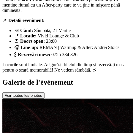
menține ritmul cu un After-party care te va ține în mișcare până
dimineața.
📌
Detalii eveniment:
📅
Când:
Sâmbătă, 21 Martie
📍
Locație:
Vivid Lounge & Club
⏰
Doors open:
23:00
🎧
Line-up:
REMAN | Warmup & After: Andrei Stoica
🍾
Rezervări mese:
0755 334 826
Locurile sunt limitate. Asigură-ți biletul din timp și rezervă-ți masa
pentru o seară memorabilă! Ne vedem sâmbătă. 🥂
Galerie de l'événement
Voir toutes les photos