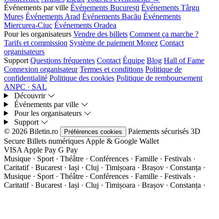
Événements par ville
Événements București
Événements Târgu
Mureș
Événements Arad
Événements Bacău
Événements
Miercurea-Ciuc
Événements Oradea
Pour les organisateurs
Vendre des billets
Comment ça marche ?
Tarifs et commission
Système de paiement Monez
Contact
organisateurs
Support
Questions fréquentes
Contact
Équipe
Blog
Hall of Fame
Connexion organisateur
Termes et conditions
Politique de
confidentialité
Politique des cookies
Politique de remboursement
ANPC · SAL
Découvrir
Événements par ville
Pour les organisateurs
Support
© 2026 Biletin.ro
Paiements sécurisés
3D
Préférences cookies
Secure
Billets numériques
Apple & Google Wallet
VISA
Apple Pay
G
Pay
Musique · Sport · Théâtre · Conférences · Famille · Festivals ·
Caritatif · Bucarest · Iași · Cluj · Timișoara · Brașov · Constanța ·
Musique · Sport · Théâtre · Conférences · Famille · Festivals ·
Caritatif · Bucarest · Iași · Cluj · Timișoara · Brașov · Constanța ·